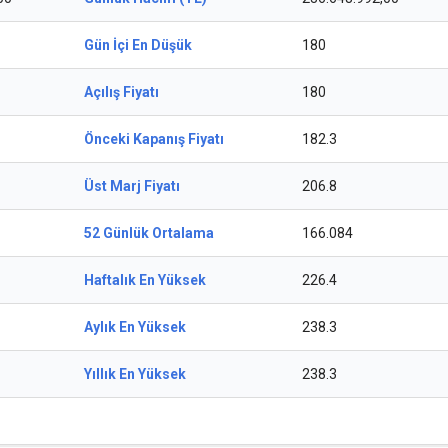
Gün İçi En Düşük
180
Açılış Fiyatı
180
Önceki Kapanış Fiyatı
182.3
Üst Marj Fiyatı
206.8
52 Günlük Ortalama
166.084
Haftalık En Yüksek
226.4
Aylık En Yüksek
238.3
Yıllık En Yüksek
238.3