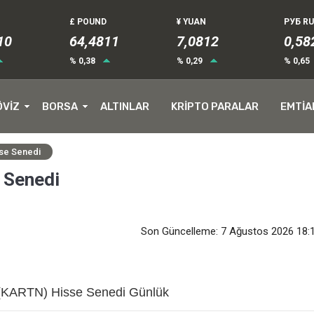
£ POUND
¥ YUAN
РУБ R
10
64,4811
7,0812
0,58
% 0,38
% 0,29
% 0,65
ÖVİZ
BORSA
ALTINLAR
KRİPTO PARALAR
EMTİA
se Senedi
Senedi
Son Güncelleme: 7 Ağustos 2026 18:
ARTN) Hisse Senedi Günlük