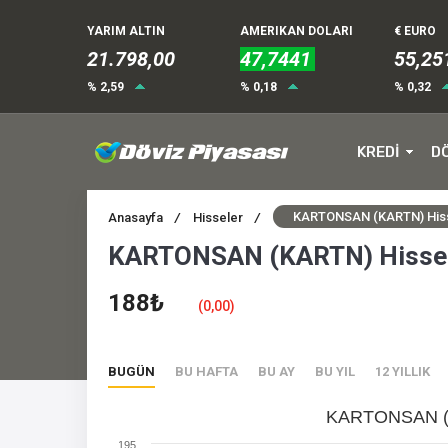
YARIM ALTIN
AMERIKAN DOLARI
€ EURO
21.798,00
47,7441
55,25
% 2,59
% 0,18
% 0,32
KREDİ
D
KARTONSAN (KARTN) His
Anasayfa
/
Hisseler
/
KARTONSAN (KARTN) Hisse 
188₺
(0,00)
BUGÜN
BU HAFTA
BU AY
BU YIL
12 YILLIK
KARTONSAN (K
195