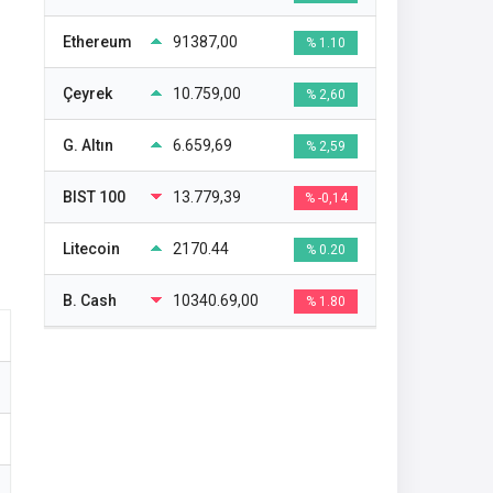
Ethereum
91387,00
% 1.10
Çeyrek
10.759,00
% 2,60
G. Altın
6.659,69
% 2,59
BIST 100
13.779,39
% -0,14
Litecoin
2170.44
% 0.20
B. Cash
10340.69,00
% 1.80