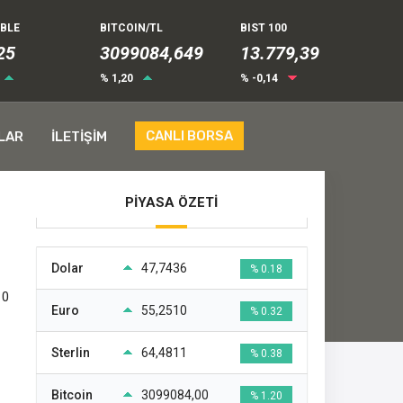
UBLE
BITCOIN/TL
BIST 100
25
3099084,649
13.779,39
% 1,20
% -0,14
CANLI BORSA
LAR
İLETİŞİM
PİYASA ÖZETİ
Dolar
47,7436
% 0.18
10
Euro
55,2510
% 0.32
Sterlin
64,4811
% 0.38
Bitcoin
3099084,00
% 1.20