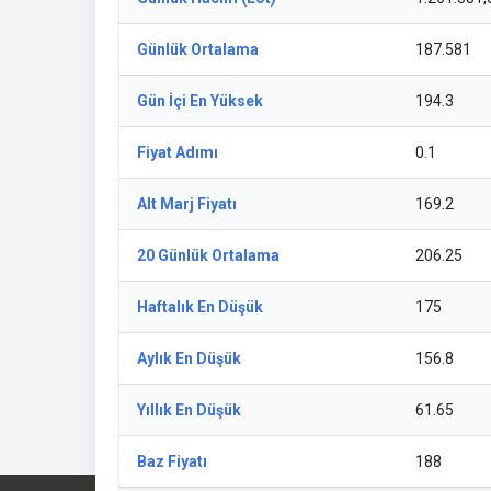
Günlük Ortalama
187.581
Gün İçi En Yüksek
194.3
Fiyat Adımı
0.1
Alt Marj Fiyatı
169.2
20 Günlük Ortalama
206.25
Haftalık En Düşük
175
Aylık En Düşük
156.8
Yıllık En Düşük
61.65
Baz Fiyatı
188