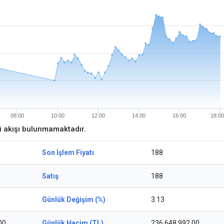
08:00
10:00
12:00
14:00
16:00
18:00
ri akışı bulunmamaktadır.
6
Son İşlem Fiyatı
188
Satış
188
Günlük Değişim (%)
3.13
00
Günlük Hacim (TL)
236.648.992,00