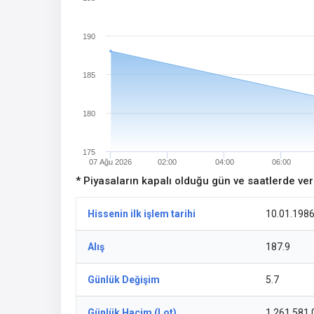
190
185
180
175
07 Ağu 2026
02:00
04:00
06:00
* Piyasaların kapalı olduğu gün ve saatlerde ve
Hissenin ilk işlem tarihi
10.01.198
Alış
187.9
Günlük Değişim
5.7
Günlük Hacim (Lot)
1.261.581,