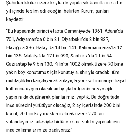
Şehirlerdekiler üzere köylerde yapılacak konutların da bir
yıl içinde teslim edileceğini belirten Kurum, şunları
kaydetti:
“Bu kapsamda birinci etapta Osmaniye’de 1361, Adana’da
701, Adıyaman’da 8 bin 21, Diyarbakır’da 2 bin 927,
Elazığ’da 386, Hatay’da 14 bin 141, Kahramanmaraş’ta 12
bin 135, Malatya’da 17 bin 990, Şanlıurfa’da 2 bin 54,
Gaziantep’te 9 bin 130, Kilis’te 1002 olmak üzere 70 bine
yakın köy konutumuz için konutuyla, ahırıyla oradaki tüm
muhtaçlıkları karşılayacak anlayışla yöresel mimariye hayat
kültürüne uygun olacak anlayışla bölgenin sosyolojik
yapısını da düşünerek planlarımızı yaptık. Bu doğrultuda
inşa sürecini yürütüyor olacağız, 2 ay içerisinde 200 bini
konut, 70 bini köy meskeni olmak üzere 270 bin
vatandaşımızı ailesiyle birlikte konut sahibi yapmak için
inşa çalışmalarımıza başlıyoruz.”