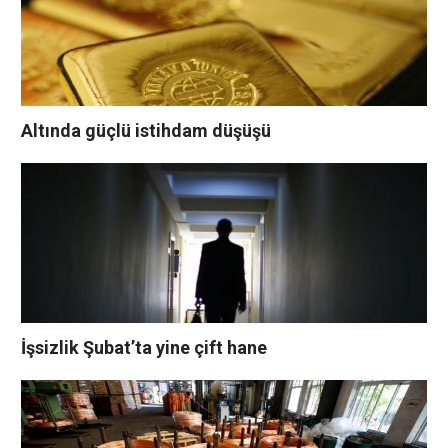
Altında güçlü istihdam düşüşü
İşsizlik Şubat’ta yine çift hane