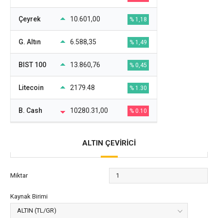
Çeyrek
10.601,00
% 1,18
G. Altın
6.588,35
% 1,49
BIST 100
13.860,76
% 0,45
Litecoin
2179.48
% 1.30
B. Cash
10280.31,00
% 0.10
ALTIN ÇEVİRİCİ
Miktar
Kaynak Birimi