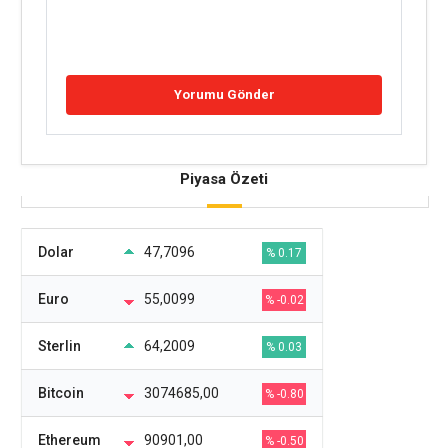
Piyasa Özeti
Dolar
47,7096
% 0.17
Euro
55,0099
% -0.02
Sterlin
64,2009
% 0.03
Bitcoin
3074685,00
% -0.80
Ethereum
90901,00
% -0.50