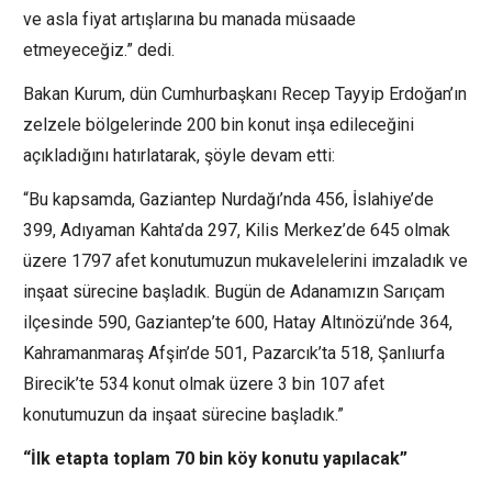
ve asla fiyat artışlarına bu manada müsaade
etmeyeceğiz.” dedi.
Bakan Kurum, dün Cumhurbaşkanı Recep Tayyip Erdoğan’ın
zelzele bölgelerinde 200 bin konut inşa edileceğini
açıkladığını hatırlatarak, şöyle devam etti:
“Bu kapsamda, Gaziantep Nurdağı’nda 456, İslahiye’de
399, Adıyaman Kahta’da 297, Kilis Merkez’de 645 olmak
üzere 1797 afet konutumuzun mukavelelerini imzaladık ve
inşaat sürecine başladık. Bugün de Adanamızın Sarıçam
ilçesinde 590, Gaziantep’te 600, Hatay Altınözü’nde 364,
Kahramanmaraş Afşin’de 501, Pazarcık’ta 518, Şanlıurfa
Birecik’te 534 konut olmak üzere 3 bin 107 afet
konutumuzun da inşaat sürecine başladık.”
“İlk etapta toplam 70 bin köy konutu yapılacak”