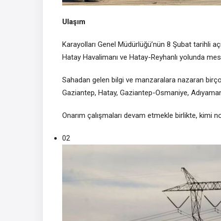
Ulaşım
Karayolları Genel Müdürlüğü’nün 8 Şubat tarihli a
Hatay Havalimanı ve Hatay-Reyhanlı yolunda mese
Sahadan gelen bilgi ve manzaralara nazaran birçok
Gaziantep, Hatay, Gaziantep-Osmaniye, Adıyaman-
Onarım çalışmaları devam etmekle birlikte, kimi nok
02