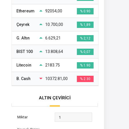
Ethereum
92054,00
% 0.90
Çeyrek
10.700,00
% 1,89
G. Altın
6.629,21
% 2,12
BIST 100
13.808,64
% 0,07
Litecoin
2183.75
% 1.90
B. Cash
10372.81,00
% 2.30
ALTIN ÇEVİRİCİ
Miktar