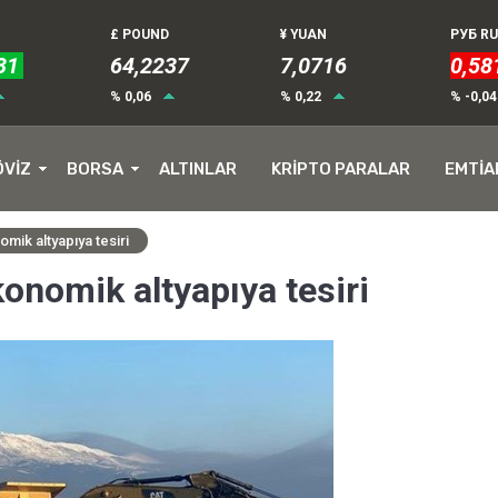
£ POUND
¥ YUAN
РУБ R
31
64,2237
7,0716
0,58
% 0,06
% 0,22
% -0,0
ÖVİZ
BORSA
ALTINLAR
KRİPTO PARALAR
EMTİA
omik altyapıya tesiri
konomik altyapıya tesiri