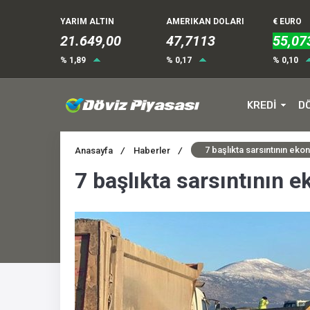
YARIM ALTIN
AMERIKAN DOLARI
€ EURO
21.649,00
47,7113
55,07
% 1,89
% 0,17
% 0,10
KREDİ
D
7 başlıkta sarsıntının ekon
Anasayfa
/
Haberler
/
7 başlıkta sarsıntının e