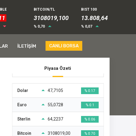
UBLE
BITCOIN/TL
BIST 100
11
3108019,100
13.808,64
4
% 0,70
% 0,07
CANLI BORSA
LAR
İLETİŞİM
Piyasa Özeti
Dolar
47,7105
% 0.17
Euro
55,0728
% 0.1
Sterlin
64,2237
% 0.06
Bitcoin
3108019,00
% 0.70