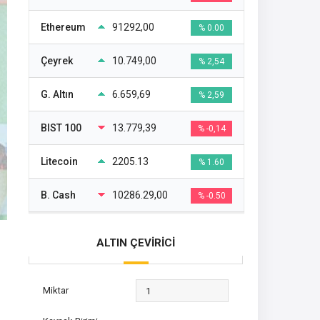
Ethereum
91292,00
% 0.00
Çeyrek
10.749,00
% 2,54
G. Altın
6.659,69
% 2,59
BIST 100
13.779,39
% -0,14
Litecoin
2205.13
% 1.60
B. Cash
10286.29,00
% -0.50
ALTIN ÇEVİRİCİ
Miktar