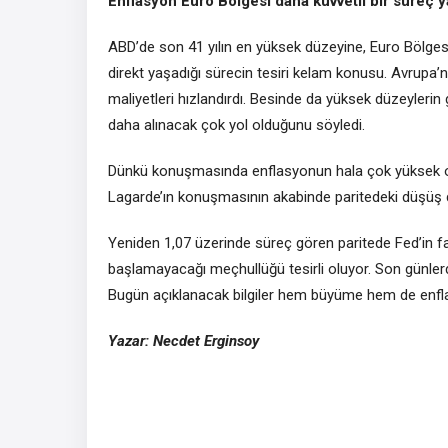
Enflasyon Euro Bölgesi daha kuvvetli bir süreç y
ABD’de
son 41 yılın en yüksek düzeyine,
Euro Bölges
direkt yaşadığı sürecin tesiri kelam konusu. Avrupa’nı
maliyetleri hızlandırdı. Besinde da yüksek düzeyler
daha alınacak çok yol olduğunu söyledi.
Dünkü konuşmasında enflasyonun hala çok yüksek oldu
Lagarde’ın konuşmasının akabinde paritedeki düşüş 
Yeniden 1,07 üzerinde süreç gören paritede Fed’in
f
başlamayacağı meçhullüğü tesirli oluyor. Son günlerd
Bugün açıklanacak bilgiler hem büyüme hem de enflas
Yazar: Necdet Erginsoy