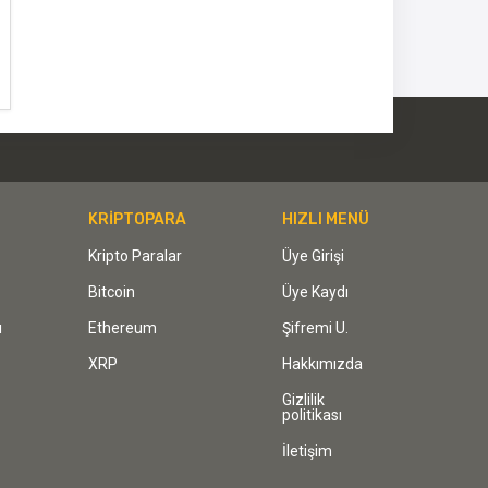
KRİPTOPARA
HIZLI MENÜ
Kripto Paralar
Üye Girişi
Bitcoin
Üye Kaydı
ı
Ethereum
Şifremi U.
XRP
Hakkımızda
Gizlilik
politikası
İletişim