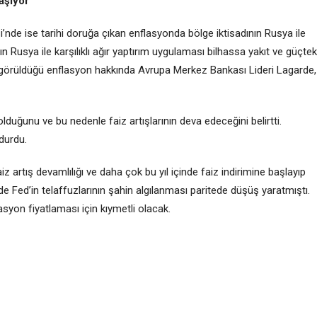
aşıyor
i’nde
ise tarihi doruğa çıkan enflasyonda bölge iktisadının Rusya ile
n Rusya ile karşılıklı ağır yaptırım uygulaması bilhassa yakıt ve güçtek
in görüldüğü enflasyon hakkında Avrupa Merkez Bankası Lideri
Lagarde
,
ğunu ve bu nedenle faiz artışlarının deva edeceğini belirtti.
durdu.
aiz
artış devamlılığı ve daha çok bu yıl içinde faiz indirimine başlayıp
e Fed’in telaffuzlarının şahin algılanması paritede düşüş yaratmıştı.
yon fiyatlaması için kıymetli olacak.