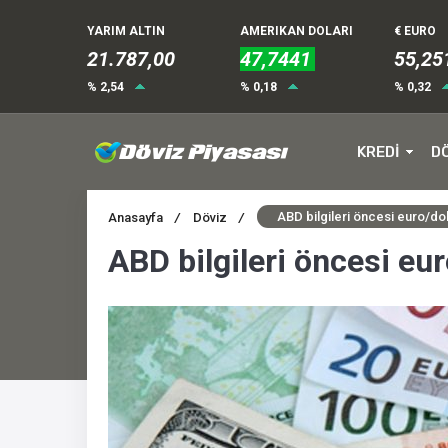
YARIM ALTIN
AMERIKAN DOLARI
€ EURO
21.787,00
47,7441
55,25
% 2,54
% 0,18
% 0,32
KREDİ
D
ABD bilgileri öncesi euro/d
Anasayfa
/
Döviz
/
ABD bilgileri öncesi e