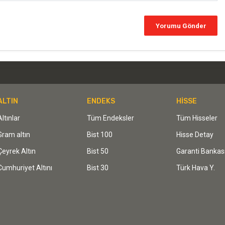
ALTIN
ENDEKS
HİSSE
Altınlar
Tüm Endeksler
Tüm Hisseler
Gram altın
Bist 100
Hisse Detay
Çeyrek Altın
Bist 50
Garanti Bankas
Cumhuriyet Altını
Bist 30
Türk Hava Y.