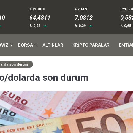
£ POUND
¥ YUAN
РУБ R
11
64,4811
7,0812
0,58
% 0,38
% 0,29
% 0,65
ÖVİZ
BORSA
ALTINLAR
KRİPTO PARALAR
EMTİA
olarda son durum
uro/dolarda son durum