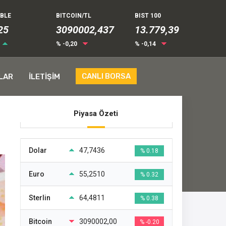
UBLE
BITCOIN/TL
BIST 100
31
3090002,437
13.779,39
% -0,20
% -0,14
CANLI BORSA
LAR
İLETİŞİM
Piyasa Özeti
Dolar
47,7436
% 0.18
Euro
55,2510
% 0.32
Sterlin
64,4811
% 0.38
Bitcoin
3090002,00
% -0.20