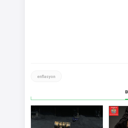
enflasyon
B