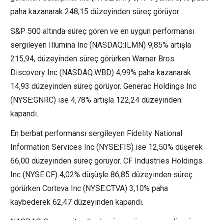
paha kazanarak 248,15 düzeyinden süreç görüyor.
S&P 500 altında süreç gören ve en uygun performansı
sergileyen Illumina Inc (NASDAQ:
ILMN
) 9,85% artışla
215,94, düzeyinden süreç görürken Warner Bros
Discovery Inc (NASDAQ:
WBD
) 4,99% paha kazanarak
14,93 düzeyinden süreç görüyor.
Generac Holdings
Inc
(NYSE:
GNRC
) ise 4,78% artışla 122,24 düzeyinden
kapandı.
En berbat performansı sergileyen Fidelity National
Information Services Inc (NYSE:
FIS
) ise 12,50% düşerek
66,00 düzeyinden süreç görüyor. CF Industries Holdings
Inc (NYSE:
CF
) 4,02% düşüşle 86,85 düzeyinden süreç
görürken
Corteva
Inc (NYSE:
CTVA
) 3,10% paha
kaybederek 62,47 düzeyinden kapandı.