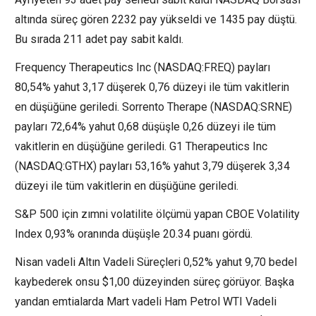
altında süreç gören 2232 pay yükseldi ve 1435 pay düştü.
Bu sırada 211 adet pay sabit kaldı.
Frequency Therapeutics Inc (NASDAQ:
FREQ
) payları
80,54% yahut 3,17 düşerek 0,76 düzeyi ile tüm vakitlerin
en düşüğüne geriledi. Sorrento Therape (NASDAQ:
SRNE
)
payları 72,64% yahut 0,68 düşüşle 0,26 düzeyi ile tüm
vakitlerin en düşüğüne geriledi. G1 Therapeutics Inc
(NASDAQ:
GTHX
) payları 53,16% yahut 3,79 düşerek 3,34
düzeyi ile tüm vakitlerin en düşüğüne geriledi.
S&P 500 için zımni volatilite ölçümü yapan
CBOE Volatility
Index
0,93% oranında düşüşle 20.34 puanı gördü.
Nisan vadeli Altın Vadeli Süreçleri 0,52% yahut 9,70 bedel
kaybederek onsu $1,00 düzeyinden süreç görüyor. Başka
yandan emtialarda Mart vadeli Ham Petrol WTI Vadeli