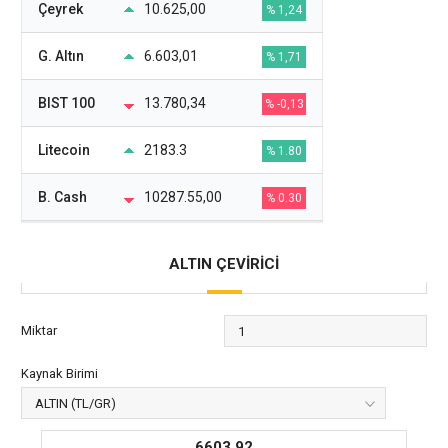
Çeyrek
10.625,00
% 1,24
G. Altın
6.603,01
% 1,71
BIST 100
13.780,34
% -0,13
Litecoin
2183.3
% 1.80
B. Cash
10287.55,00
% 0.30
ALTIN ÇEVİRİCİ
Miktar
Kaynak Birimi
6603,92