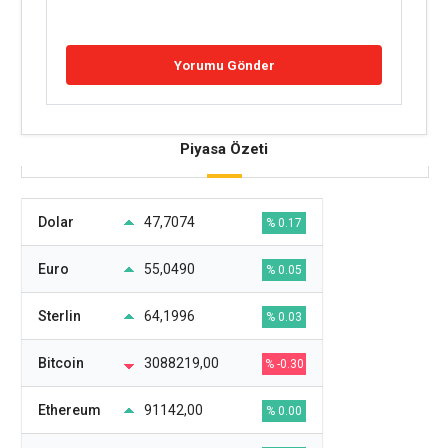
Piyasa Özeti
Dolar
47,7074
% 0.17
Euro
55,0490
% 0.05
Sterlin
64,1996
% 0.03
Bitcoin
3088219,00
% -0.30
Ethereum
91142,00
% 0.00