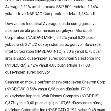
Average
1,11% arttı,bu sırada
S&P 500
endeksi 1,14%
yükseldi, ve
NASDAQ Composite
endeksi 1,48% arttı.
Dow Jones Industrial Average
altında süreç gören ve
seansın en âlâ performansını sergileyen Microsoft
Corporation (NASDAQ:
MSFT
) 3,12% yahut 8,22 puan
yükselerek 271,32 düzeyinden süreç görüyor. Bu sırada
Intel Corporation (NASDAQ:
INTC
) 2,70% yahut 0,75 puan
artışla 28,55 düzeyinden süreç görürken Salesforce Inc
(NYSE:
CRM
) 2,42% yahut 4,05 puan artışla 171,08
düzeyinden süreç görüyor.
Seansın en makus performansını sergileyen
Chevron
Corp
(NYSE:
CVX
) 0,56% yahut 0,96 puan düşüşle 171,01
düzeyinden kapandı. Walt
Disney
Company (NYSE:
DIS
)
0,37% yahut 0,40 puan düşüşle 107,66 düzeyinden süreç
görürken
Caterpillar
Inc (NYSE:
CAT
) 0,19% yahut 0,48 puan