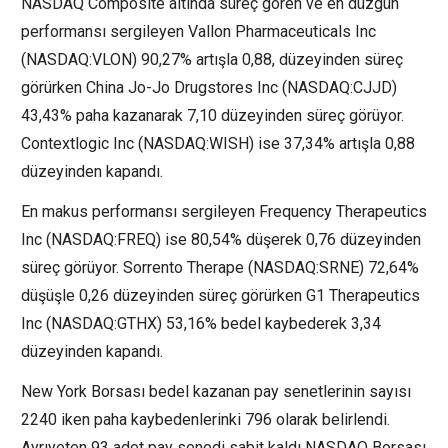
NASDAQ Composite altında süreç gören ve en düzgün
performansı sergileyen
Vallon Pharmaceuticals
Inc
(NASDAQ:
VLON
) 90,27% artışla 0,88, düzeyinden süreç
görürken China Jo-Jo Drugstores Inc (NASDAQ:
CJJD
)
43,43% paha kazanarak 7,10 düzeyinden süreç görüyor.
Contextlogic Inc (NASDAQ:
WISH
) ise 37,34% artışla 0,88
düzeyinden kapandı.
En makus performansı sergileyen
Frequency Therapeutics
Inc
(NASDAQ:
FREQ
) ise 80,54% düşerek 0,76 düzeyinden
süreç görüyor.
Sorrento Therape
(NASDAQ:
SRNE
) 72,64%
düşüşle 0,26 düzeyinden süreç görürken
G1 Therapeutics
Inc
(NASDAQ:
GTHX
) 53,16% bedel kaybederek 3,34
düzeyinden kapandı.
New York Borsası bedel kazanan pay senetlerinin sayısı
2240 iken paha kaybedenlerinki 796 olarak belirlendi.
Ayrıyeten 93 adet pay senedi sabit kaldı NASDAQ Borsası