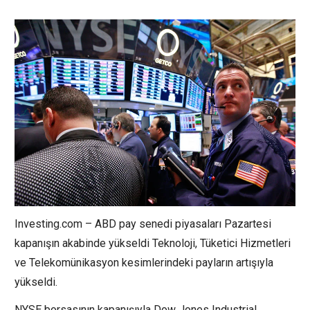
Investing.com – ABD pay senedi piyasaları Pazartesi
kapanışın akabinde yükseldi
Teknoloji
,
Tüketici Hizmetleri
ve
Telekomünikasyon
kesimlerindeki payların artışıyla
yükseldi.
NYSE borsasının kapanışıyla
Dow Jones Industrial