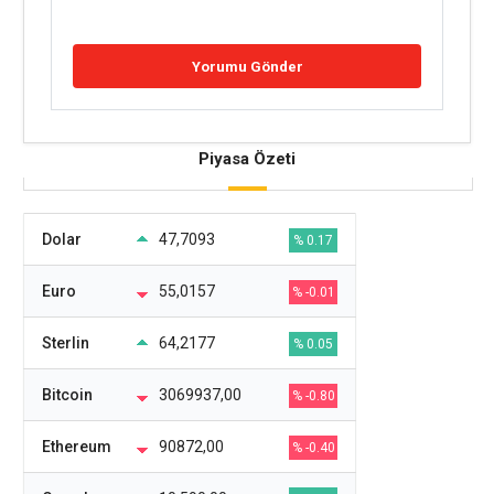
Piyasa Özeti
Dolar
47,7093
% 0.17
Euro
55,0157
% -0.01
Sterlin
64,2177
% 0.05
Bitcoin
3069937,00
% -0.80
Ethereum
90872,00
% -0.40