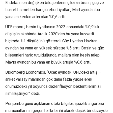
Endeksin en değişken bileşenlerini çıkaran besin, güç ve
ticaret hizmetleri hariç üretici fiyatları, Mart ayından bu
yana en keskin artış olan %0,6 arttı.
ÜFE raporu, besin fiyatlarının 2022 sonundaki %0,9’luk
düşüşün akabinde Aralık 2020’den bu yana kuvvetli
biçimde %1 düştüğünü gösterdi. Güç fiyatları Haziran
ayından bu yana en yüksek süratte %5 arttı. Besin ve güç
bileşenleri hariç tutulduğunda, mallara olan kesin talep,
Mayıs ayından bu yana en büyük artışla %0,6 arttı.
Bloomberg Economics, “Ocak ayındaki ÜFE’deki artış –
anket varsayımlarından çok daha fazla yükselerek
önümüzdeki yıl boyunca dezenflasyon beklentilerimizi
ılımlılaştırıyor” dedi.
Perşembe günü açıklanan öteki bilgiler, işsizlik sigortası
müracaatlarının geçen hafta tarihî olarak düşük bir düzeyde