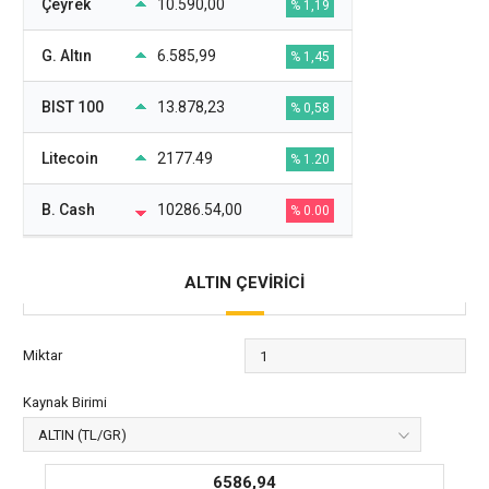
Çeyrek
10.590,00
% 1,19
G. Altın
6.585,99
% 1,45
BIST 100
13.878,23
% 0,58
Litecoin
2177.49
% 1.20
B. Cash
10286.54,00
% 0.00
ALTIN ÇEVİRİCİ
Miktar
Kaynak Birimi
6586,94