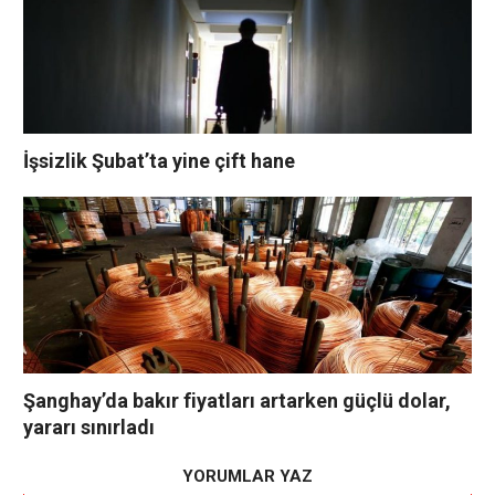
İşsizlik Şubat’ta yine çift hane
Şanghay’da bakır fiyatları artarken güçlü dolar,
yararı sınırladı
YORUMLAR YAZ