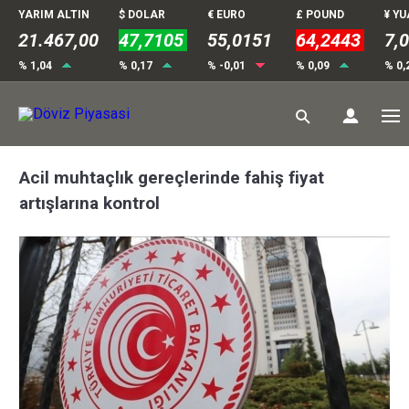
YARIM ALTIN
$ DOLAR
€ EURO
£ POUND
¥ Y
21.467,00
47,7105
55,0151
64,2443
7,
% 1,04
% 0,17
% -0,01
% 0,09
% 0,
Acil muhtaçlık gereçlerinde fahiş fiyat
artışlarına kontrol