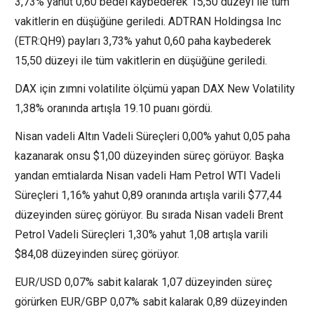
3,73% yahut 0,60 bedel kaybederek 15,50 düzeyi ile tüm
vakitlerin en düşüğüne geriledi. ADTRAN Holdingsa Inc
(ETR:
QH9
) payları 3,73% yahut 0,60 paha kaybederek
15,50 düzeyi ile tüm vakitlerin en düşüğüne geriledi.
DAX için zımni volatilite ölçümü yapan
DAX New Volatility
1,38% oranında artışla 19.10 puanı gördü.
Nisan vadeli Altın Vadeli Süreçleri 0,00% yahut 0,05 paha
kazanarak onsu $1,00 düzeyinden süreç görüyor. Başka
yandan emtialarda Nisan vadeli Ham Petrol WTI Vadeli
Süreçleri 1,16% yahut 0,89 oranında artışla varili $77,44
düzeyinden süreç görüyor. Bu sırada Nisan vadeli Brent
Petrol Vadeli Süreçleri 1,30% yahut 1,08 artışla varili
$84,08 düzeyinden süreç görüyor.
EUR/USD 0,07% sabit kalarak 1,07 düzeyinden süreç
görürken EUR/GBP 0,07% sabit kalarak 0,89 düzeyinden