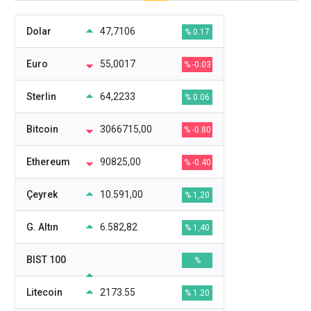
Dolar
47,7106
% 0.17
Euro
55,0017
% -0.03
Sterlin
64,2233
% 0.06
Bitcoin
3066715,00
% -0.80
Ethereum
90825,00
% -0.40
Çeyrek
10.591,00
% 1,20
G. Altın
6.582,82
% 1,40
BIST 100
%
Litecoin
2173.55
% 1.20