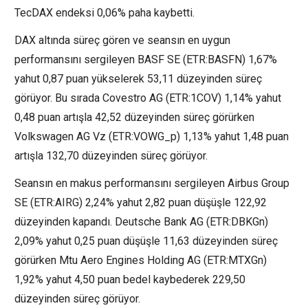
TecDAX
endeksi 0,06% paha kaybetti.
DAX
altında süreç gören ve seansın en uygun
performansını sergileyen BASF SE (ETR:
BASFN
) 1,67%
yahut 0,87 puan yükselerek 53,11 düzeyinden süreç
görüyor. Bu sırada
Covestro AG
(ETR:
1COV
) 1,14% yahut
0,48 puan artışla 42,52 düzeyinden süreç görürken
Volkswagen AG Vz (ETR:
VOWG_p
) 1,13% yahut 1,48 puan
artışla 132,70 düzeyinden süreç görüyor.
Seansın en makus performansını sergileyen
Airbus Group
SE
(ETR:
AIRG
) 2,24% yahut 2,82 puan düşüşle 122,92
düzeyinden kapandı.
Deutsche Bank
AG (ETR:
DBKGn
)
2,09% yahut 0,25 puan düşüşle 11,63 düzeyinden süreç
görürken Mtu Aero Engines Holding AG (ETR:
MTXGn
)
1,92% yahut 4,50 puan bedel kaybederek 229,50
düzeyinden süreç görüyor.