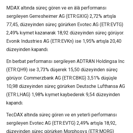
MDAX altında süreç gören ve en âlâ performansı
sergileyen Gerresheimer AG (ETR:
GXIG
) 2,72% artışla
77,45, düzeyinden süreç görürken
Evotec AG
(ETR:
EVTG
)
2,49% kıymet kazanarak 18,92 düzeyinden süreç görüyor.
Evonik Industries AG
(ETR:
EVKn
) ise 1,95% artışla 20,40
düzeyinden kapandı.
En berbat performansı sergileyen ADTRAN Holdingsa Inc
(ETR:
QH9
) ise 3,73% düşerek 15,50 düzeyinden süreç
görüyor.
Commerzbank AG
(ETR:
CBKG
) 3,51% düşüşle
10,98 düzeyinden süreç görürken Deutsche Lufthansa AG
(ETR:
LHAG
) 1,98% kıymet kaybederek 9,54 düzeyinden
kapandı.
TecDAX altında süreç gören ve en yeterli performansı
sergileyen Evotec AG (ETR:
EVTG
) 2,49% artışla 18,92,
düzeyinden süreç görürken
Morphosys
(ETR:
MORG
)