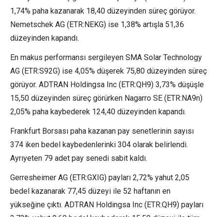
1,74% paha kazanarak 18,40 düzeyinden süreç görüyor.
Nemetschek AG
(ETR:
NEKG
) ise 1,38% artışla 51,36
düzeyinden kapandı.
En makus performansı sergileyen SMA Solar Technology
AG (ETR:
S92G
) ise 4,05% düşerek 75,80 düzeyinden süreç
görüyor. ADTRAN Holdingsa Inc (ETR:
QH9
) 3,73% düşüşle
15,50 düzeyinden süreç görürken
Nagarro SE
(ETR:
NA9n
)
2,05% paha kaybederek 124,40 düzeyinden kapandı.
Frankfurt Borsası paha kazanan pay senetlerinin sayısı
374 iken bedel kaybedenlerinki 304 olarak belirlendi.
Ayrıyeten 79 adet pay senedi sabit kaldı.
Gerresheimer AG (ETR:
GXIG
) payları 2,72% yahut 2,05
bedel kazanarak 77,45 düzeyi ile 52 haftanın en
yükseğine çıktı. ADTRAN Holdingsa Inc (ETR:
QH9
) payları