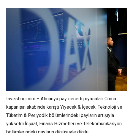
Investing.com – Almanya pay senedi piyasaları Cuma
kapanışın akabinde karıştı
Yiyecek & İçecek
,
Teknoloji
ve
Tüketim & Periyodik
bölümlerindeki payların artışıyla
yükseldi
İnşaat
,
Finans Hizmetleri
ve
Telekomünikasyon
bölümlerindeki payların düşüşüyle düştü.