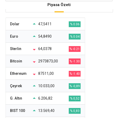
Piyasa Özeti
Dolar
47,5411
% 0.06
Euro
54,8490
% 0.04
Sterlin
64,0378
% -0.21
Bitcoin
2973873,00
% -1.30
Ethereum
87511,00
% -1.40
Çeyrek
10.033,00
% -0,89
G. Altın
6.206,82
% 0,52
BIST 100
13.569,40
% 0,83