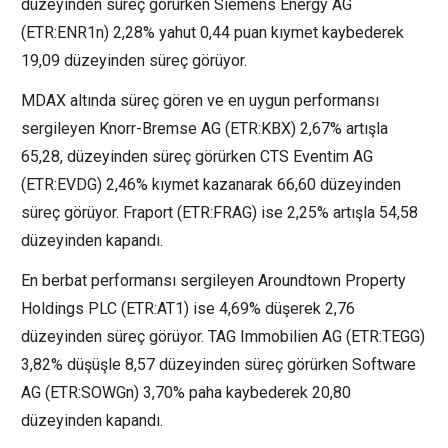
düzeyinden süreç görürken
Siemens Energy AG
(ETR:
ENR1n
) 2,28% yahut 0,44 puan kıymet kaybederek
19,09 düzeyinden süreç görüyor.
MDAX altında süreç gören ve en uygun performansı
sergileyen Knorr-Bremse AG (ETR:
KBX
) 2,67% artışla
65,28, düzeyinden süreç görürken
CTS Eventim AG
(ETR:
EVDG
) 2,46% kıymet kazanarak 66,60 düzeyinden
süreç görüyor.
Fraport
(ETR:
FRAG
) ise 2,25% artışla 54,58
düzeyinden kapandı.
En berbat performansı sergileyen
Aroundtown Property
Holdings
PLC (ETR:
AT1
) ise 4,69% düşerek 2,76
düzeyinden süreç görüyor.
TAG Immobilien AG
(ETR:
TEGG
)
3,82% düşüşle 8,57 düzeyinden süreç görürken
Software
AG (ETR:
SOWGn
) 3,70% paha kaybederek 20,80
düzeyinden kapandı.