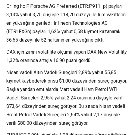
Dr Ing hc F Porsche AG Preferred (ETR:
P911_p
) payları
3,13% yahut 3,70 düşüşle 114,70 düzeyi ile tüm vakitlerin
en yükseğine geriledi. Infineon Technologies AG
(ETR:
IFXGn
) payları 1,62% yahut 0,58 kıymet kazanarak
36,65 düzeyi ile 52 haftanın en yükseğine çıktı.
DAX için zımni volatilite ölçümü yapan
DAX New Volatility
1,32% oranında artışla 16.90 puanı gördü.
Nisan vadeli Altın Vadeli Süreçleri 2,89% yahut 55,85
kıymet kaybederek onsu $1,00 düzeyinden süreç görüyor.
Başka yandan emtialarda Mart vadeli Ham Petrol WTI
Vadeli Süreçleri 2,95% yahut 2,24 oranında düşüşle varili
$73,64 düzeyinden süreç görüyor. Bu sırada Nisan vadeli
Brent Petrol Vadeli Süreçleri 2,64% yahut 2,17 düşüşle
varili $80,00 düzeyinden süreç görüyor.