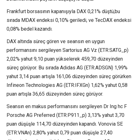
Frankfurt borsasının kapanışıyla
DAX
0,21% düştü,bu
sırada
MDAX
endeksi 0,10% geriledi, ve
TecDAX
endeksi
0,08% bedel kazandı.
DAX
altında süreç gören ve seansın en uygun
performansını sergileyen
Sartorius AG Vz
(ETR:
SATG_p
)
2,02% yahut 9,10 puan yükselerek 459,70 düzeyinden
süreç görüyor. Bu sırada Adidas AG (ETR:
ADSGN
) 1,99%
yahut 3,14 puan artışla 161,06 düzeyinden süreç görürken
Infineon Technologies AG (ETR:
IFXGn
) 1,62% yahut 0,58
puan artışla 36,65 düzeyinden süreç görüyor.
Seansın en makus performansını sergileyen
Dr Ing hc F
Porsche AG Preferred
(ETR:
P911_p
) 3,13% yahut 3,70
puan düşüşle 114,70 düzeyinden kapandı. Vonovia SE
(ETR:
VNAn
) 2,80% yahut 0,79 puan düşüşle 27,40