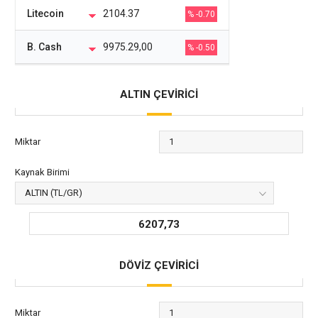
Litecoin
2104.37
% -0.70
B. Cash
9975.29,00
% -0.50
ALTIN ÇEVİRİCİ
Miktar
Kaynak Birimi
6207,73
DÖVİZ ÇEVİRİCİ
Miktar