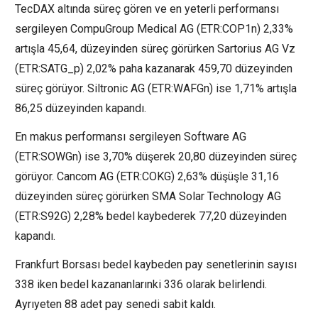
TecDAX altında süreç gören ve en yeterli performansı
sergileyen
CompuGroup Medical AG
(ETR:
COP1n
) 2,33%
artışla 45,64, düzeyinden süreç görürken Sartorius AG Vz
(ETR:
SATG_p
) 2,02% paha kazanarak 459,70 düzeyinden
süreç görüyor.
Siltronic AG
(ETR:
WAFGn
) ise 1,71% artışla
86,25 düzeyinden kapandı.
En makus performansı sergileyen Software AG
(ETR:
SOWGn
) ise 3,70% düşerek 20,80 düzeyinden süreç
görüyor.
Cancom AG
(ETR:
COKG
) 2,63% düşüşle 31,16
düzeyinden süreç görürken SMA Solar Technology AG
(ETR:
S92G
) 2,28% bedel kaybederek 77,20 düzeyinden
kapandı.
Frankfurt Borsası bedel kaybeden pay senetlerinin sayısı
338 iken bedel kazananlarınki 336 olarak belirlendi.
Ayrıyeten 88 adet pay senedi sabit kaldı.