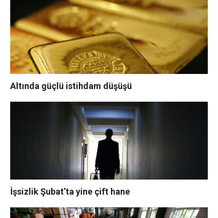
Altında güçlü istihdam düşüşü
İşsizlik Şubat’ta yine çift hane