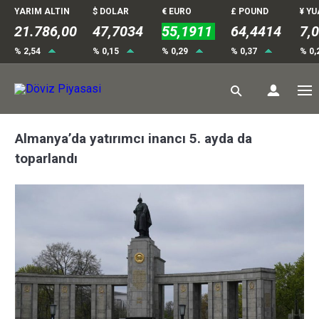
YARIM ALTIN
$ DOLAR
€ EURO
£ POUND
¥ Y
21.786,00
47,7034
55,1911
64,4414
7,
% 2,54
% 0,15
% 0,29
% 0,37
% 0,
Almanya’da yatırımcı inancı 5. ayda da
toparlandı