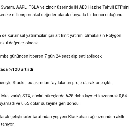
u Swarm,
AAPL
,
TSLA
ve zincir üzerinde iki ABD Hazine Tahvili ETF’sin
enize edilmiş menkul değerler olarak dünyada bir birinci olduğunu
e kurumsal yatırımcılar için alt limit yatırımı olmaksızın
Polygon
nkul değerler olacak.
mbe gününden itibaren 7 gün 24 saat alıp satılabilecek.
ada %120 artırdı
esiyle Stacks, bu akımdan faydalanan proje olarak öne çıktı.
okal varlığı STX, dünkü süreçlerde %28 daha kıymet kazanarak 0,84
ruyamadı ve 0,65 dolar düzeyine geri döndü.
arak geliştiriciler tarafından yepyeni Blockchain ağı üzerinden akıllı
tanıyor.