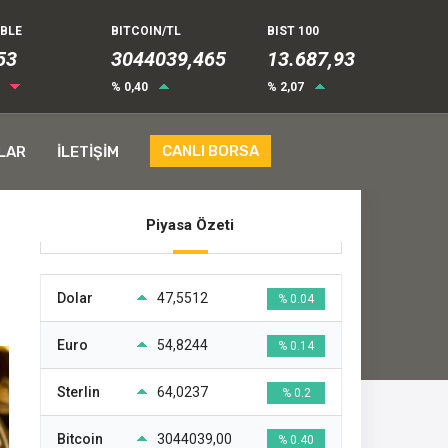
UBLE
BITCOIN/TL
BIST 100
52
3044039,465
13.687,93
9
% 0,40
% 2,07
CANLI BORSA
LAR
İLETİŞİM
Piyasa Özeti
Dolar
47,5512
% 0.04
Euro
54,8244
% 0.14
Sterlin
64,0237
% 0.2
Bitcoin
3044039,00
% 0.40