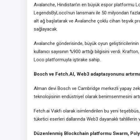
Avalanche, Hindistan’ın en büyük espor platformu Lo
LegendsByLoco’nun lansmanı ile 50 milyondan fazla kul
alt ağ başlatarak ve Avalanche çoklu cihan teşvik p
sağlayacak.
Avalanche gönderisinde, büyük oyun geliştiricilerini
kullanıcı sayısının %900 arttığı bilgisini verdi. Kraf
Loco platformuyla iştirake sahip.
Bosch ve
Fetch.AI
, Web3 adaptasyonunu artırmak
Alman devi Bosch ve Cambridge merkezli yapay zeka l
teknolojisinin endüstriyel olarak benimsenmesini artı
Fetch.ai Vakfı olarak isimlendirilen bu yeni teşebbüs,
tüketici eserleri dallarında Web3 dayanaklı tahlilleri
Düzenlenmiş Blockchain platformu Swarm, Polygo