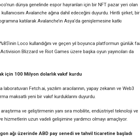
co’nun dünya genelinde espor hayranları için bir NFT pazar yeri olan
lanıcısını Avalanche ağına dahil edeceğini duyurdu. Hintli şirket, bir
rogramına katılarak Avalanche’ın Asya’da genişlemesine katkı
n %85’inin Loco kullandığını ve geçen yıl boyunca platformun günlük fa
ton, Activision Blizzard ve Riot Games üzere başka oyun yayıncıları da
 için 100 Milyon dolarlık vakıf kurdu
aboratuvarı Fetch.ai, yazılım aracılarının, yapay zekanın ve Web3
rma maksatlı yeni bir vakıf kurduklarını duyurdu.
 araştırma ve geliştirmenin yanı sıra mobilite, endüstriyel teknoloji ve
n ve hizmetlerin uzun vadeli gelişimine yardımcı olmayı amaçlıyor.
n ağı üzerinde ABD pay senedi ve tahvil ticaretine başladı