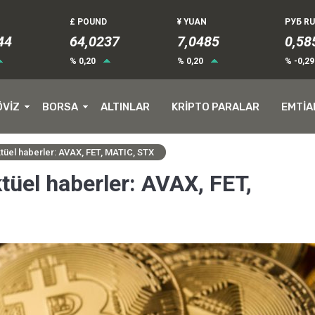
£ POUND
¥ YUAN
РУБ R
43
64,0237
7,0485
0,58
% 0,20
% 0,20
% -0,2
ÖVİZ
BORSA
ALTINLAR
KRİPTO PARALAR
EMTİA
ktüel haberler: AVAX, FET, MATIC, STX
tüel haberler: AVAX, FET,