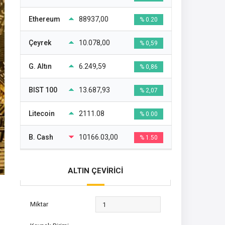
Ethereum
88937,00
% 0.20
Çeyrek
10.078,00
% 0,59
G. Altın
6.249,59
% 0,86
BIST 100
13.687,93
% 2,07
Litecoin
2111.08
% 0.00
B. Cash
10166.03,00
% 1.50
ALTIN ÇEVİRİCİ
Miktar