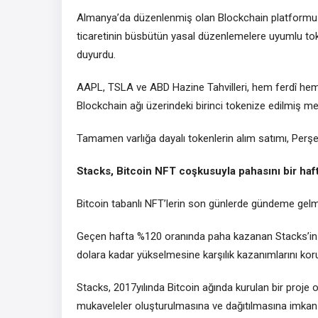
Almanya’da düzenlenmiş olan Blockchain platform
ticaretinin büsbütün yasal düzenlemelere uyumlu tok
duyurdu.
AAPL, TSLA ve ABD Hazine Tahvilleri, hem ferdî hem d
Blockchain ağı üzerindeki birinci tokenize edilmiş me
Tamamen varlığa dayalı tokenlerin alım satımı, Perşe
Stacks
,
Bitcoin
NFT coşkusuyla pahasını bir haft
Bitcoin tabanlı NFT’lerin son günlerde gündeme gelm
Geçen hafta %120 oranında paha kazanan Stacks’in l
dolara kadar yükselmesine karşılık kazanımlarını ko
Stacks, 2017yılında Bitcoin ağında kurulan bir proje ol
mukaveleler oluşturulmasına ve dağıtılmasına imkan 