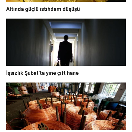
Altında güçlü istihdam düşüşü
İşsizlik Şubat’ta yine çift hane