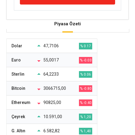
Piyasa Özeti
Dolar
47,7106
% 0.17
Euro
55,0017
% -0.03
Sterlin
64,2233
% 0.06
Bitcoin
3066715,00
% -0.80
Ethereum
90825,00
% -0.40
Çeyrek
10.591,00
% 1,20
G. Altın
6.582,82
% 1,40