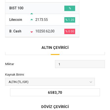
BIST 100
%
Litecoin
2173.55
% 1.20
B. Cash
10250.62,00
% 0.00
ALTIN ÇEVİRİCİ
Miktar
Kaynak Birimi
6583,70
DÖVİZ ÇEVİRİCİ