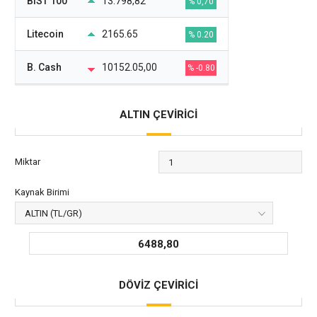
BIST 100
13.798,82
% 0,70
Litecoin
2165.65
% 0.20
B. Cash
10152.05,00
% -0.80
ALTIN ÇEVİRİCİ
Miktar
Kaynak Birimi
6488,80
DÖVİZ ÇEVİRİCİ