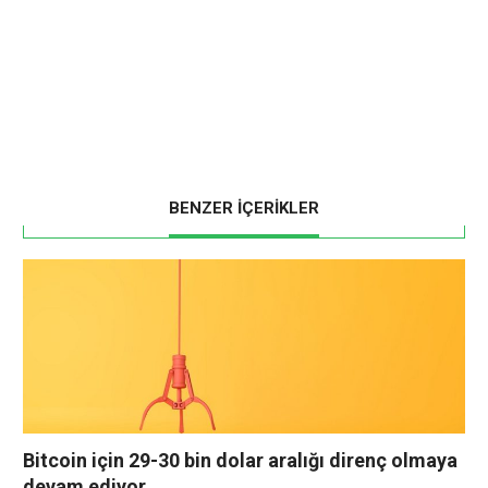
BENZER İÇERİKLER
Bitcoin için 29-30 bin dolar aralığı direnç olmaya
devam ediyor