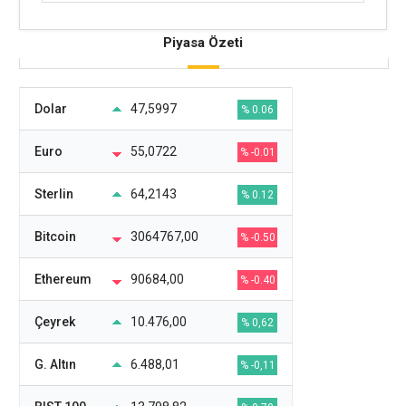
Piyasa Özeti
Dolar
47,5997
% 0.06
Euro
55,0722
% -0.01
Sterlin
64,2143
% 0.12
Bitcoin
3064767,00
% -0.50
Ethereum
90684,00
% -0.40
Çeyrek
10.476,00
% 0,62
G. Altın
6.488,01
% -0,11