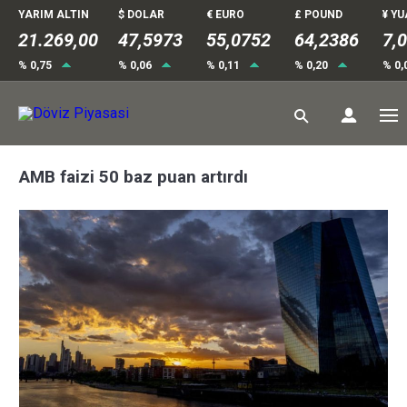
YARIM ALTIN
$ DOLAR
€ EURO
£ POUND
¥ Y
21.269,00
47,5973
55,0754
64,2386
7,
% 0,75
% 0,06
% 0,11
% 0,20
% 0,
AMB faizi 50 baz puan artırdı