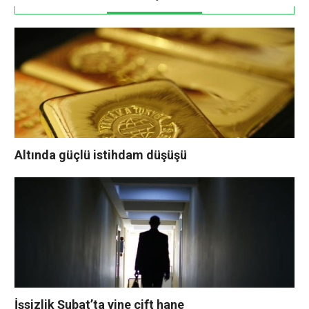
Altında güçlü istihdam düşüşü
İşsizlik Şubat’ta yine çift hane