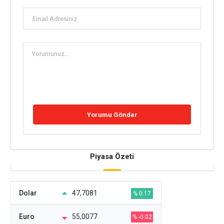
Piyasa Özeti
Dolar
47,7081
% 0.17
Euro
55,0077
% -0.02