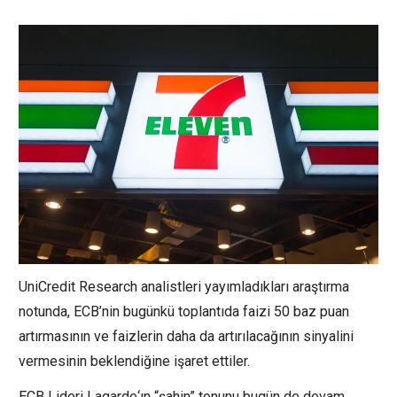
UniCredit
Research analistleri yayımladıkları araştırma
notunda, ECB’nin bugünkü toplantıda
faizi
50 baz puan
artırmasının ve faizlerin daha da artırılacağının sinyalini
vermesinin beklendiğine işaret ettiler.
ECB Lideri
Lagarde
‘ın “şahin” tonunu bugün de devam