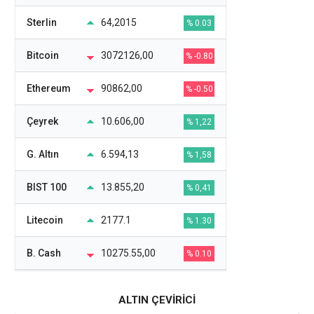
Sterlin
64,2015
% 0.03
Bitcoin
3072126,00
% -0.80
Ethereum
90862,00
% -0.50
Çeyrek
10.606,00
% 1,22
G. Altın
6.594,13
% 1,58
BIST 100
13.855,20
% 0,41
Litecoin
2177.1
% 1.30
B. Cash
10275.55,00
% 0.10
ALTIN ÇEVİRİCİ