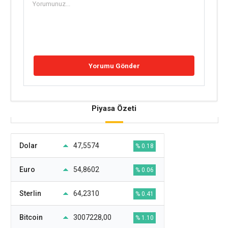
Piyasa Özeti
Dolar
47,5574
% 0.18
Euro
54,8602
% 0.06
Sterlin
64,2310
% 0.41
Bitcoin
3007228,00
% 1.10