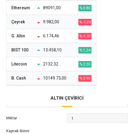
Ethereum
89091,00
% 0.80
Çeyrek
9.982,00
% -1,09
G. Altın
6.174,46
% -1,31
BIST 100
13.458,10
% 1,24
Litecoin
2132.32
% 2.20
B. Cash
10149.73,00
% 2.90
ALTIN ÇEVİRİCİ
Miktar
Kaynak Birimi