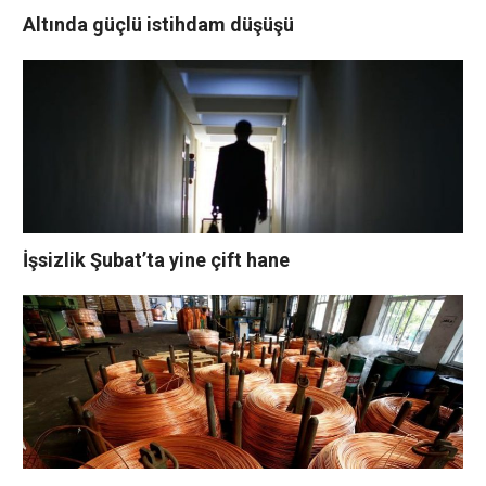
Altında güçlü istihdam düşüşü
İşsizlik Şubat’ta yine çift hane