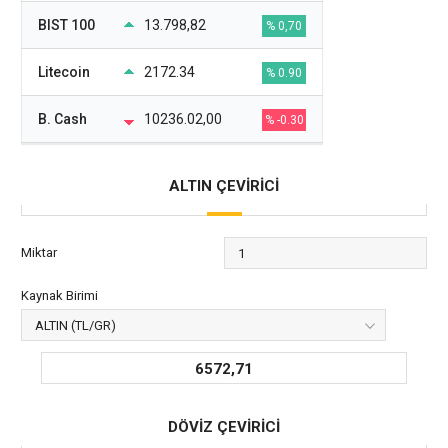
BIST 100
13.798,82
% 0,70
Litecoin
2172.34
% 0.90
B. Cash
10236.02,00
% -0.30
ALTIN ÇEVİRİCİ
Miktar
Kaynak Birimi
6572,71
DÖVİZ ÇEVİRİCİ