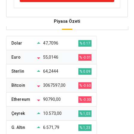
Piyasa Özeti
Dolar
47,7096
% 0.17
Euro
55,0146
% -0.01
Sterlin
64,2444
% 0.09
Bitcoin
3067597,00
% -0.60
Ethereum
90790,00
% -0.30
Çeyrek
10.573,00
% 1,03
G. Altın
6.571,79
% 1,23