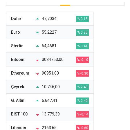
Dolar
47,7034
% 0.15
Euro
55,2227
% 0.35
Sterlin
64,4681
% 0.41
Bitcoin
3084753,00
% -0.10
Ethereum
90951,00
% -0.30
Çeyrek
10.746,00
% 2,43
G. Altın
6.647,41
% 2,40
BIST 100
13.779,39
% -0,14
Litecoin
2163.65
% -0.60