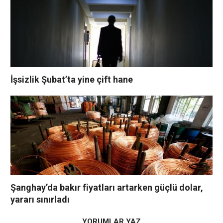
İşsizlik Şubat’ta yine çift hane
Şanghay’da bakır fiyatları artarken güçlü dolar,
yararı sınırladı
YORUMLAR YAZ