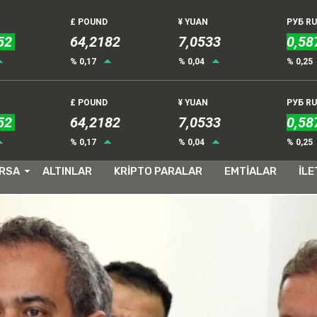
£ POUND
¥ YUAN
РУБ R
52
64,2182
7,0533
0,58
% 0,17
% 0,04
% 0,25
£ POUND
¥ YUAN
РУБ R
52
64,2182
7,0533
0,58
eğitime verilen orta uzatıldı
% 0,17
% 0,04
% 0,25
te eğitime verilen orta uzatıldı
RSA
ALTINLAR
KRİPTO PARALAR
EMTİALAR
İLE