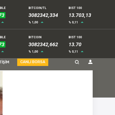
UBLE
BITCOIN/TL
BIST 100
73
3082342,334
13.703,13
% 1,00
% 0,11
UBLE
BITCOIN
BIST 100
73
3082342,662
13.70
% 1,00
% 0,11
CANLI BORSA
TİŞİM