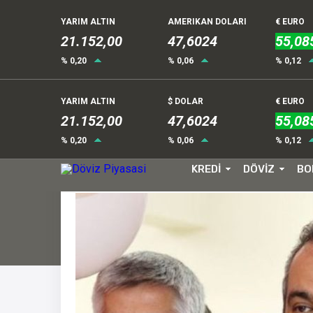
YARIM ALTIN
AMERIKAN DOLARI
€ EURO
21.152,00
47,6024
55,08
% 0,20
% 0,06
% 0,12
YARIM ALTIN
$ DOLAR
€ EURO
21.152,00
47,6024
55,08
Bakan Özer: Altı vilayette 
Anasayfa
/
Haberler
/
% 0,20
% 0,06
% 0,12
Bakan Özer: Altı vilayet
KREDİ
DÖVİZ
BO