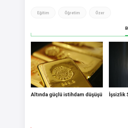
Eğitim
Öğretim
Özer
B
Altında güçlü istihdam düşüşü
İşsizlik