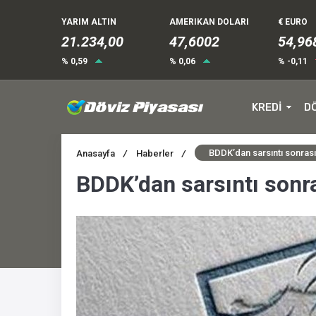
YARIM ALTIN
AMERIKAN DOLARI
€ EURO
21.234,00
47,6002
54,96
% 0,59
% 0,06
% -0,11
KREDİ
D
BDDK’dan sarsıntı sonras
Anasayfa
/
Haberler
/
BDDK’dan sarsıntı sonr