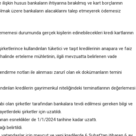
ilişkin
husus
bankaların ihtiyarına bırakılmış ve
kart borçlarının
lmak üzere bankaların alacaklarını talep etmeyerek ödemesiz
 edilememesi durumunda gerçek
kişilerin edinebilecekleri
kredi kartlarının
ş
irketleri
nce k
ullandırılan tüketici ve taşıt kredilerinin anapara ve faiz
halinde erteleme mühletinin, ilgili mevzuatta belirlenen vade
endirme notları ile alınması zarurî olan ek dokümanların temini
andırılan kredilerin
gayrimenkul niteliğindeki
teminatlarının değerlemesi
abi olan
ş
irketler tarafından bankalara tevdi edilmesi gereken bilgi ve
yetlerdeki şirketler
için
uza
tıldı.
lanan esneklikler de
1/
1
/
2024 tarihine kadar uzattı.
ı belirtildi.
 vatandaşlar için mevcut ve yeni kredilerde 6 Şubat’tan itibaren 6 ay