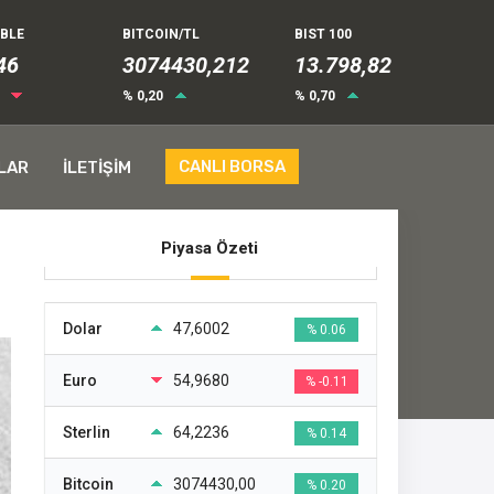
UBLE
BITCOIN/TL
BIST 100
54
3074430,212
13.798,82
7
% 0,20
% 0,70
CANLI BORSA
LAR
İLETİŞİM
Piyasa Özeti
Dolar
47,6002
% 0.06
Euro
54,9680
% -0.11
Sterlin
64,2236
% 0.14
Bitcoin
3074430,00
% 0.20