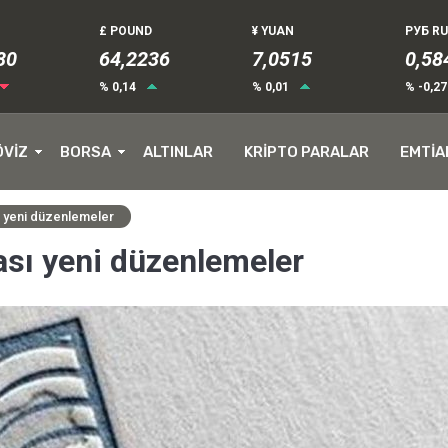
£ POUND
¥ YUAN
РУБ R
81
64,2236
7,0515
0,58
% 0,14
% 0,01
% -0,2
ÖVİZ
BORSA
ALTINLAR
KRİPTO PARALAR
EMTİA
ı yeni düzenlemeler
ası yeni düzenlemeler