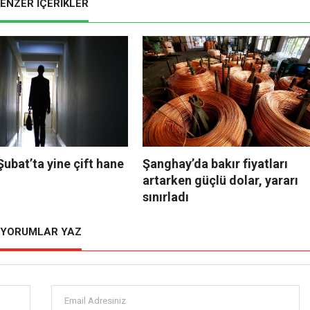
ENZER İÇERİKLER
 Şubat’ta yine çift hane
Şanghay’da bakır fiyatları
artarken güçlü dolar, yararı
sınırladı
YORUMLAR YAZ