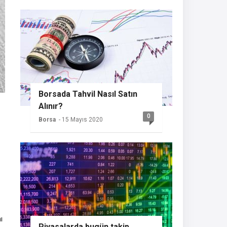
Borsada Tahvil Nasıl Satın
Alınır?
0
Borsa
- 15 Mayıs 2020
ı
Piyasalarda bugün takip