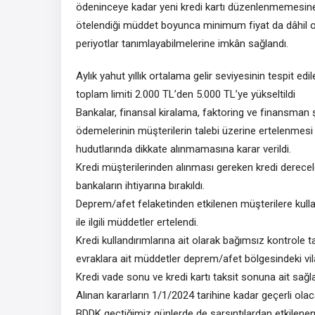
ödeninceye kadar yeni kredi kartı düzenlenmemesine 
ötelendiği müddet boyunca minimum fiyat da
dâhil
o
periyotlar tanımlayabilmelerine
imkân
sağlandı.
Aylık yahut yıllık ortalama gelir seviyesinin tespit
toplam limiti
2.000 TL’den 5.000 TL’ye yükseltildi
Bankala
r, fi
nansal
k
iralama,
f
aktoring ve
f
inansman
ödemelerinin müşterilerin talebi üzerine ertelenmesi 
hudutlarında dikkate alınmamasına
karar verildi.
Kredi
müşterilerinden
alınması gereken kredi derecel
bankaların ihtiyarına bırakıldı.
Deprem/afet felaketinden etkilenen
müşterilere
kull
ile ilgili müddetler
ertelendi.
Kredi kullandırımlarına ait olarak bağımsız kontrole t
evraklara ait müddetler deprem/afet bölgesindeki vila
Kredi vade sonu ve kredi kartı taksit sonuna ait sağ
Alınan kararların
1/1/202
4
tarihine kadar geçerli olacağ
BDDK geçtiğimiz günlerde de sarsıntılardan etkilenen