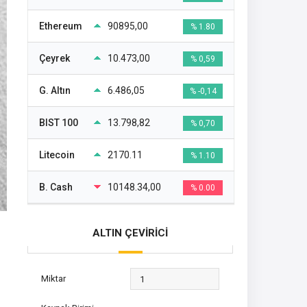
Ethereum
90895,00
% 1.80
Çeyrek
10.473,00
% 0,59
G. Altın
6.486,05
% -0,14
BIST 100
13.798,82
% 0,70
Litecoin
2170.11
% 1.10
B. Cash
10148.34,00
% 0.00
ALTIN ÇEVİRİCİ
Miktar