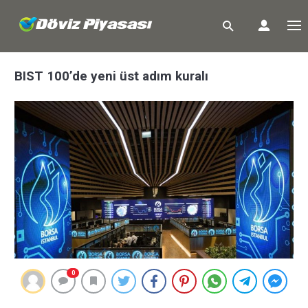
BIST 100’de yeni üst adım kuralı
0