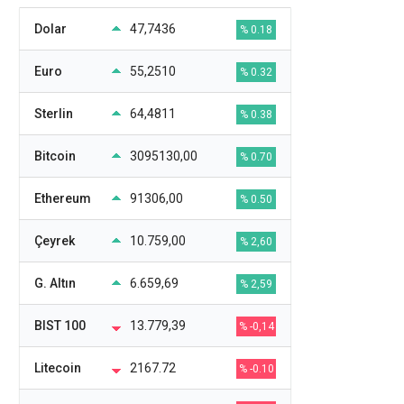
Dolar
47,7436
% 0.18
Euro
55,2510
% 0.32
Sterlin
64,4811
% 0.38
Bitcoin
3095130,00
% 0.70
Ethereum
91306,00
% 0.50
Çeyrek
10.759,00
% 2,60
G. Altın
6.659,69
% 2,59
BIST 100
13.779,39
% -0,14
Litecoin
2167.72
% -0.10