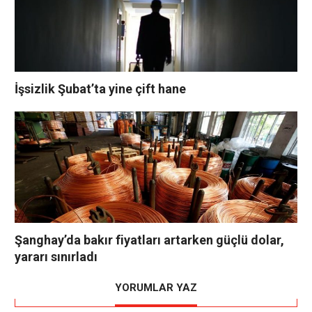
İşsizlik Şubat’ta yine çift hane
Şanghay’da bakır fiyatları artarken güçlü dolar,
yararı sınırladı
YORUMLAR YAZ