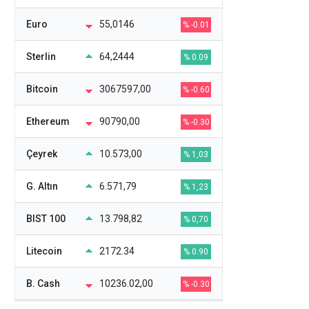
Euro
55,0146
% -0.01
Sterlin
64,2444
% 0.09
Bitcoin
3067597,00
% -0.60
Ethereum
90790,00
% -0.30
Çeyrek
10.573,00
% 1,03
G. Altın
6.571,79
% 1,23
BIST 100
13.798,82
% 0,70
Litecoin
2172.34
% 0.90
B. Cash
10236.02,00
% -0.30