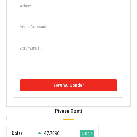
Piyasa Özeti
Dolar
47,7096
% 0.17