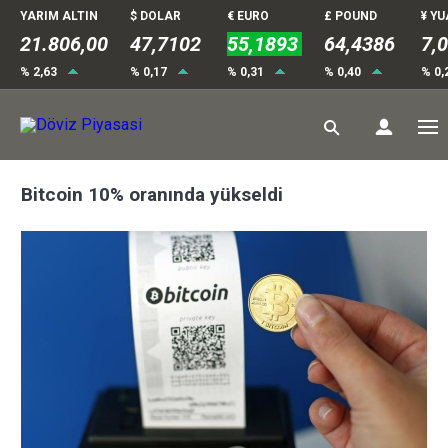
YARIM ALTIN
$ DOLAR
€ EURO
£ POUND
¥ Y
21.806,00
47,7102
55,1893
64,4386
7,
% 2,63
% 0,17
% 0,31
% 0,40
% 0,
Bitcoin 10% oranında yükseldi