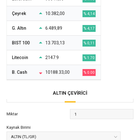
Çeyrek
10.382,00
% 4,14
G. Altın
6.489,89
% 4,17
BIST 100
13.703,13
% 0,11
Litecoin
2147.9
% 1.70
B. Cash
10188.33,00
% 0.00
ALTIN ÇEVİRİCİ
Miktar
Kaynak Birimi