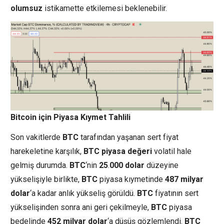
olumsuz
istikamette etkilemesi beklenebilir.
Bitcoin için Piyasa Kıymet Tahlili
Son vakitlerde
BTC
tarafından yaşanan sert fiyat
harekeletine karşılık,
BTC
piyasa
değeri
volatil hale
gelmiş durumda.
BTC
‘nin
25
.
000
dolar
düzeyine
yükselişiyle birlikte,
BTC
piyasa kıymetinde
487
milyar
dolar
‘a kadar anlık yükseliş görüldü.
BTC
fiyatının sert
yükselişinden sonra ani geri çekilmeyle,
BTC
piyasa
bedelinde
452
milyar
dolar
‘a düşüş gözlemlendi.
BTC