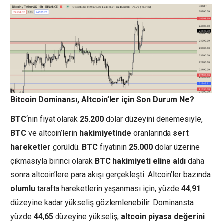
Bitcoin Dominansı, Altcoin’ler için Son Durum Ne?
BTC
‘nin fiyat olarak
25
.
200
dolar düzeyini denemesiyle,
BTC
ve altcoin’lerin
hakimiyetinde
oranlarında
sert
hareketler
görüldü.
BTC
fiyatının
25
.
000
dolar üzerine
çıkmasıyla birinci olarak
BTC
hakimiyeti
eline
aldı
daha
sonra altcoin’lere para akışı gerçekleşti. Altcoin’ler bazında
olumlu
tarafta hareketlerin yaşanması için, yüzde
44
,
91
düzeyine kadar yükseliş gözlemlenebilir. Dominansta
yüzde
44
,
65
düzeyine yükseliş,
altcoin
piyasa
değerini