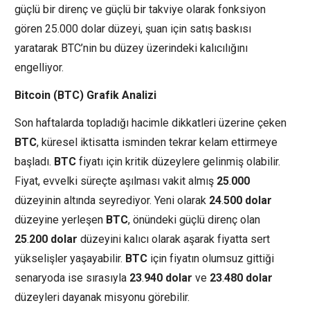
güçlü bir direnç ve güçlü bir takviye olarak fonksiyon
gören 25.000 dolar düzeyi, şuan için satış baskısı
yaratarak BTC’nin bu düzey üzerindeki kalıcılığını
engelliyor.
Bitcoin (BTC) Grafik Analizi
Son haftalarda topladığı hacimle dikkatleri üzerine çeken
BTC
, küresel iktisatta isminden tekrar kelam ettirmeye
başladı.
BTC
fiyatı için kritik düzeylere gelinmiş olabilir.
Fiyat, evvelki süreçte aşılması vakit almış
25
.
000
düzeyinin altında seyrediyor. Yeni olarak
24
.
500 dolar
düzeyine yerleşen
BTC
, önündeki güçlü direnç olan
25
.
200
dolar
düzeyini kalıcı olarak aşarak fiyatta sert
yükselişler yaşayabilir.
BTC
için fiyatın olumsuz gittiği
senaryoda ise sırasıyla
23
.
940
dolar
ve
23
.
480
dolar
düzeyleri dayanak misyonu görebilir.