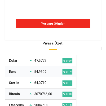
Piyasa Özeti
Dolar
47,5772
% 0.09
Euro
54,9609
% 0.19
Sterlin
64,0710
% 0.11
Bitcoin
3070766,00
% 0.90
Ethereum
90047,00
% 1.10