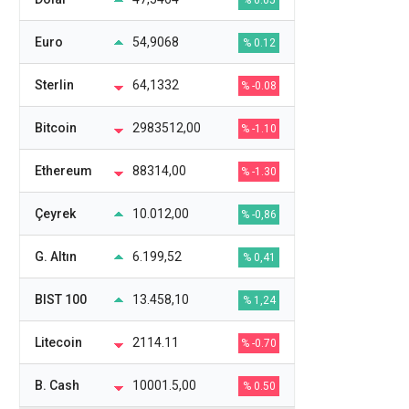
% 0.05
Euro
54,9068
% 0.12
Sterlin
64,1332
% -0.08
Bitcoin
2983512,00
% -1.10
Ethereum
88314,00
% -1.30
Çeyrek
10.012,00
% -0,86
G. Altın
6.199,52
% 0,41
BIST 100
13.458,10
% 1,24
Litecoin
2114.11
% -0.70
B. Cash
10001.5,00
% 0.50