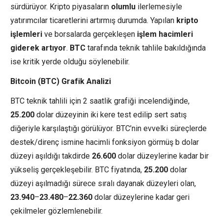
sürdürüyor. Kripto piyasaların
olumlu
ilerlemesiyle
yatırımcılar ticaretlerini artırmış durumda. Yapılan
kripto
işlemleri
ve borsalarda gerçekleşen
işlem
hacimleri
giderek
artıyor
.
BTC
tarafında teknik tahlile bakıldığında
ise kritik yerde olduğu söylenebilir.
Bitcoin (BTC) Grafik Analizi
BTC teknik tahlili için 2 saatlik grafiği incelendiğinde,
25.200
dolar düzeyinin iki kere test edilip sert satış
diğeriyle karşılaştığı görülüyor. BTC’nin evvelki süreçlerde
destek/direnç ismine hacimli fonksiyon görmüş b dolar
düzeyi aşıldığı takdirde
26.600
dolar düzeylerine kadar bir
yükseliş gerçekleşebilir. BTC fiyatında,
25.200
dolar
düzeyi aşılmadığı sürece sıralı dayanak düzeyleri olan,
23.940
–
23.480
–
22.360
dolar düzeylerine kadar geri
çekilmeler gözlemlenebilir.