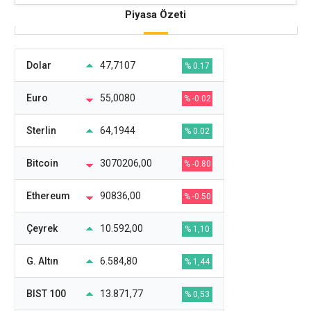
Piyasa Özeti
Dolar
47,7107
% 0.17
Euro
55,0080
% -0.02
Sterlin
64,1944
% 0.02
Bitcoin
3070206,00
% -0.80
Ethereum
90836,00
% -0.50
Çeyrek
10.592,00
% 1,10
G. Altın
6.584,80
% 1,44
BIST 100
13.871,77
% 0,53