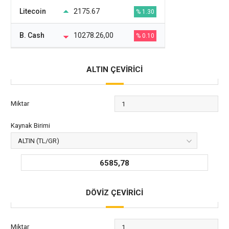
Litecoin
2175.67
% 1.30
B. Cash
10278.26,00
% 0.10
ALTIN ÇEVİRİCİ
Miktar
Kaynak Birimi
6585,78
DÖVİZ ÇEVİRİCİ
Miktar