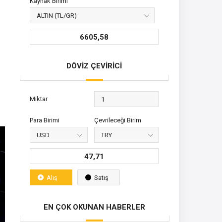
Kaynak Birimi
6605,58
DÖVİZ ÇEVİRİCİ
Miktar
Para Birimi
Çevrileceği Birim
47,71
Alış
Satış
EN ÇOK OKUNAN HABERLER