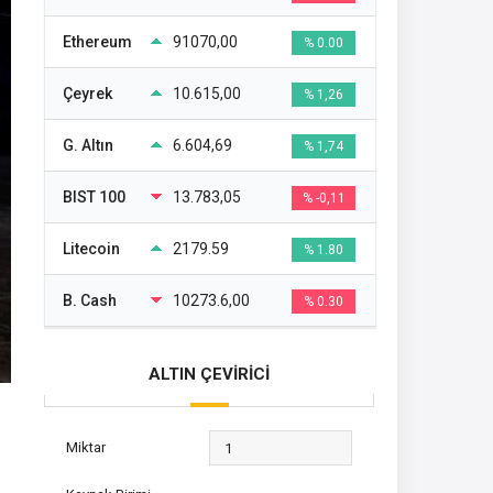
Ethereum
91070,00
% 0.00
Çeyrek
10.615,00
% 1,26
G. Altın
6.604,69
% 1,74
BIST 100
13.783,05
% -0,11
Litecoin
2179.59
% 1.80
B. Cash
10273.6,00
% 0.30
ALTIN ÇEVİRİCİ
Miktar