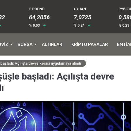
£ POUND
¥ YUAN
РУБ R
85
64,2056
7,0725
0,58
% 0,03
% 0,24
% 0,23
ÖVİZ
BORSA
ALTINLAR
KRİPTO PARALAR
EMTİA
başladı: Açılışta devre kesici uygulamaya alındı
üşle başladı: Açılışta devre
ı