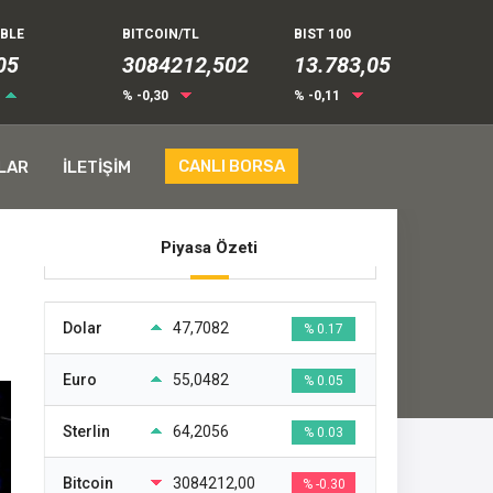
UBLE
BITCOIN/TL
BIST 100
13
3084212,502
13.783,05
% -0,30
% -0,11
CANLI BORSA
LAR
İLETİŞİM
Piyasa Özeti
Dolar
47,7082
% 0.17
Euro
55,0482
% 0.05
Sterlin
64,2056
% 0.03
Bitcoin
3084212,00
% -0.30