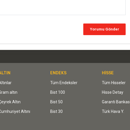
ALTIN
ENDEKS
HİSSE
Altınlar
Tüm Endeksler
Tüm Hisseler
Gram altın
Bist 100
Hisse Detay
Çeyrek Altın
Bist 50
Garanti Bankas
Cumhuriyet Altını
Bist 30
Türk Hava Y.