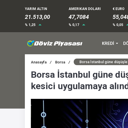
YARIM ALTIN
AMERIKAN DOLARI
€ EURO
21.513,00
47,7084
55,04
% 1,25
% 0,17
% 0,05
KREDİ
D
Borsa İstanbul güne düşüşle 
Anasayfa
/
Borsa
/
Borsa İstanbul güne düş
kesici uygulamaya alınd