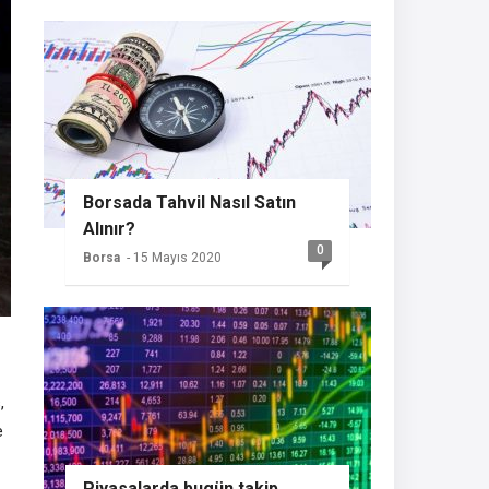
Borsada Tahvil Nasıl Satın
Alınır?
0
Borsa
- 15 Mayıs 2020
,
e
Piyasalarda bugün takip