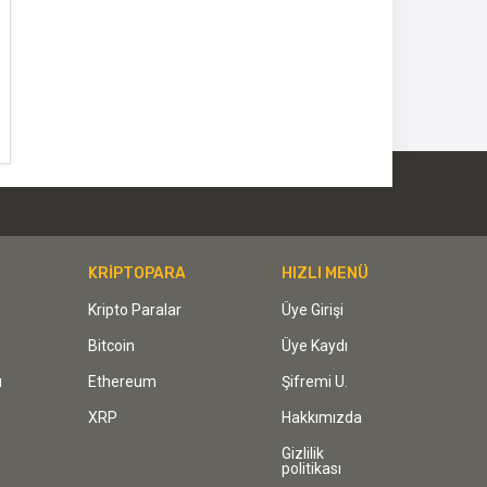
KRİPTOPARA
HIZLI MENÜ
Kripto Paralar
Üye Girişi
Bitcoin
Üye Kaydı
ı
Ethereum
Şifremi U.
XRP
Hakkımızda
Gizlilik
politikası