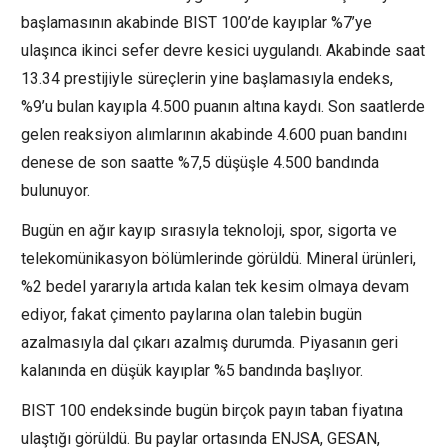
başlamasının akabinde BIST 100’de kayıplar %7’ye
ulaşınca ikinci sefer devre kesici uygulandı. Akabinde saat
13.34 prestijiyle süreçlerin yine başlamasıyla endeks,
%9’u bulan kayıpla 4.500 puanın altına kaydı. Son saatlerde
gelen reaksiyon alımlarının akabinde 4.600 puan bandını
denese de son saatte %7,5 düşüşle 4.500 bandında
bulunuyor.
Bugün en ağır kayıp sırasıyla
teknoloji
,
spor
,
sigorta
ve
telekomünikasyon
bölümlerinde görüldü.
Mineral ürünleri
,
%2 bedel yararıyla artıda kalan tek kesim olmaya devam
ediyor, fakat çimento paylarına olan talebin bugün
azalmasıyla dal çıkarı azalmış durumda. Piyasanın geri
kalanında en düşük kayıplar %5 bandında başlıyor.
BIST 100 endeksinde bugün birçok payın taban fiyatına
ulaştığı görüldü. Bu paylar ortasında
ENJSA
,
GESAN
,