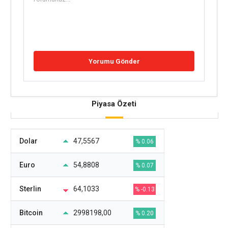
Piyasa Özeti
Dolar
47,5567
% 0.06
Euro
54,8808
% 0.07
Sterlin
64,1033
% -0.13
Bitcoin
2998198,00
% 0.20