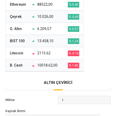
Ethereum
88522,00
% 0.40
Çeyrek
10.026,00
% -0,65
G. Altın
6.209,57
% 0,57
BIST 100
13.458,10
% 1,24
Litecoin
2115.62
% -0.10
B. Cash
10018.62,00
% 1.80
ALTIN ÇEVİRİCİ
Miktar
Kaynak Birimi