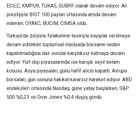
ECILC
,
KMPUR
,
TUKAS
,
GUBRF
olarak devam ediyor. An
prestijiyle BIST 100 payları ortasında artıda devam
edenler;
OYAKC
,
BUCIM
,
CIMSA
oldu.
Türkiye’de zelzele felaketinin tesiriyle kayıplar verilmeye
devam edilirken toplumsal medyada borsanın neden
kapatılmadığına dair sorular karşılıksız kalmaya devam
ediyor. Yurt dışı piyasalarında ise karışık seyir kelam
konusu. Asya piyasaları, günü hafif alıcılı kapattı. Avrupa
borsaları, gün sonuna hakikat kararsız hareket ediyor. ABD
endeksleri ortasında
Nasdaq
, güne yatay başlarken,
S&P
500
%0,23 ve
Dow Jones
%0,4 düşüş gördü.