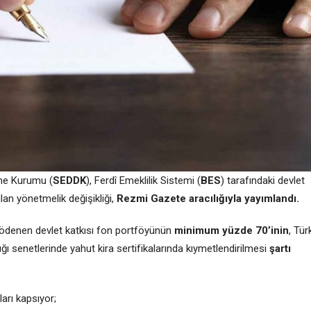
eme Kurumu (
SEDDK
), Ferdî Emeklilik Sistemi (
BES
) tarafındaki devlet
ılan yönetmelik değişikliği,
Rezmi Gazete aracılığıyla yayımlandı.
 ödenen devlet katkısı fon portföyünün
minimum yüzde 70’inin
, Tür
ğı senetlerinde yahut kira sertifikalarında kıymetlendirilmesi
şartı
ları kapsıyor;