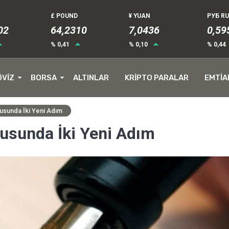
£ POUND
¥ YUAN
РУБ R
04
64,2310
7,0436
0,59
% 0,41
% 0,10
% 0,44
ÖVİZ
BORSA
ALTINLAR
KRİPTO PARALAR
EMTİA
nusunda İki Yeni Adım
nusunda İki Yeni Adım