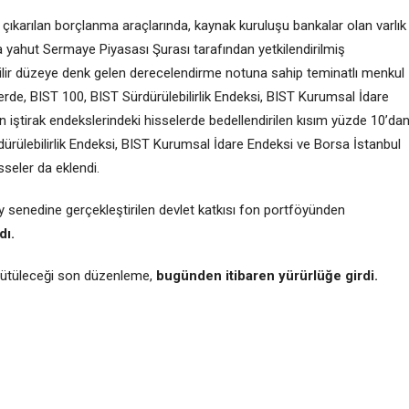
çıkarılan borçlanma araçlarında, kaynak kuruluşu bankalar olan varlık
nda yahut Sermaye Piyasası Şurası tarafından yetkilendirilmiş
bilir düzeye denk gelen derecelendirme notuna sahip teminatlı menkul
lerde, BIST 100, BIST Sürdürülebilirlik Endeksi, BIST Kurumsal İdare
 iştirak endekslerindeki hisselerde bedellendirilen kısım yüzde 10’da
ürülebilirlik Endeksi, BIST Kurumsal İdare Endeksi ve Borsa İstanbul
sseler da eklendi.
 pay senedine gerçekleştirilen devlet katkısı fon portföyünden
dı.
rütüleceği son düzenleme,
bugünden itibaren yürürlüğe girdi.