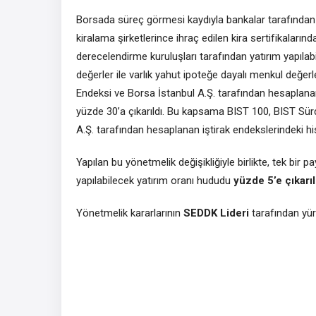
Borsada süreç görmesi kaydıyla bankalar tarafından 
kiralama şirketlerince ihraç edilen kira sertifikaları
derecelendirme kuruluşları tarafından yatırım yapıla
değerler ile varlık yahut ipoteğe dayalı menkul değer
Endeksi ve Borsa İstanbul A.Ş. tarafından hesaplanan
yüzde 30’a çıkarıldı. Bu kapsama BIST 100, BIST Sürd
A.Ş. tarafından hesaplanan iştirak endekslerindeki hi
Yapılan bu yönetmelik değişikliğiyle birlikte, tek bir
yapılabilecek yatırım oranı hududu
yüzde 5’e çıkarıl
Yönetmelik kararlarının
SEDDK Lideri
tarafından yü