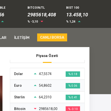
UBLE
BITCOIN/TL
BIST 100
63
2985618,408
13.458,10
% -3,10
% 1,24
CANLI BORSA
LAR
İLETİŞİM
Piyasa Özeti
Dolar
47,5574
% 0.18
Euro
54,8602
% 0.06
Sterlin
64,2310
% 0.41
Bitcoin
2985618,00
% -3.10