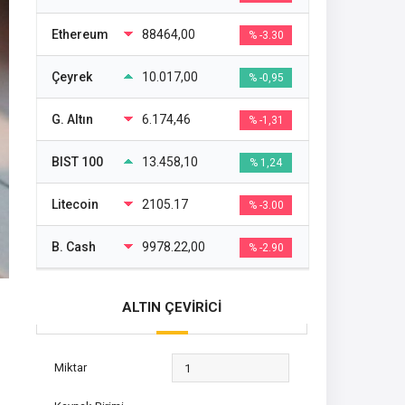
Ethereum
88464,00
% -3.30
Çeyrek
10.017,00
% -0,95
G. Altın
6.174,46
% -1,31
BIST 100
13.458,10
% 1,24
Litecoin
2105.17
% -3.00
B. Cash
9978.22,00
% -2.90
ALTIN ÇEVİRİCİ
Miktar