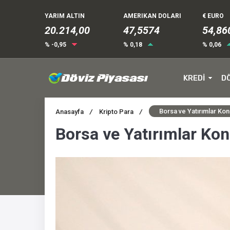
YARIM ALTIN
AMERIKAN DOLARI
€ EURO
20.214,00
47,5574
54,86
% -0,95
% 0,18
% 0,06
KREDİ
D
Borsa ve Yatırımlar Ko
Anasayfa
/
Kripto Para
/
Borsa ve Yatırımlar Ko