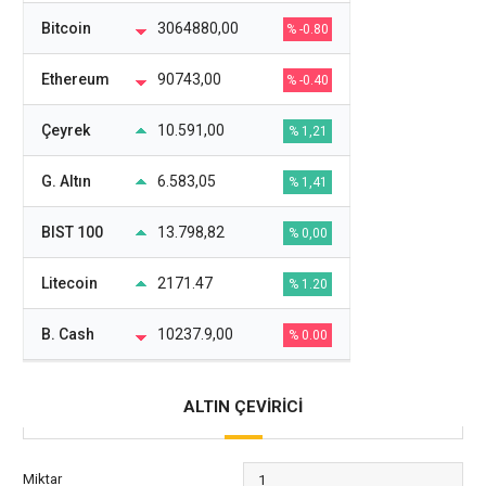
Bitcoin
3064880,00
% -0.80
Ethereum
90743,00
% -0.40
Çeyrek
10.591,00
% 1,21
G. Altın
6.583,05
% 1,41
BIST 100
13.798,82
% 0,00
Litecoin
2171.47
% 1.20
B. Cash
10237.9,00
% 0.00
ALTIN ÇEVİRİCİ
Miktar