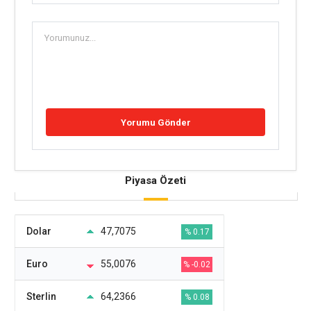
Piyasa Özeti
Dolar
47,7075
% 0.17
Euro
55,0076
% -0.02
Sterlin
64,2366
% 0.08