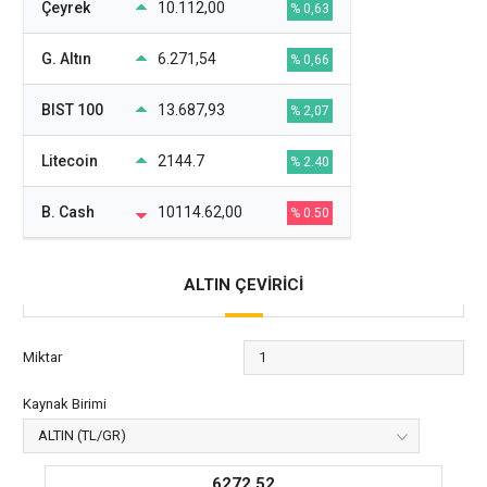
Çeyrek
10.112,00
% 0,63
G. Altın
6.271,54
% 0,66
BIST 100
13.687,93
% 2,07
Litecoin
2144.7
% 2.40
B. Cash
10114.62,00
% 0.50
ALTIN ÇEVİRİCİ
Miktar
Kaynak Birimi
6272,52