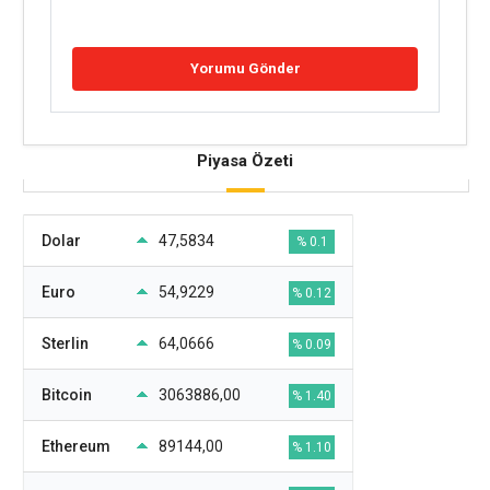
Piyasa Özeti
Dolar
47,5834
% 0.1
Euro
54,9229
% 0.12
Sterlin
64,0666
% 0.09
Bitcoin
3063886,00
% 1.40
Ethereum
89144,00
% 1.10