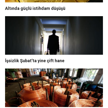
Altında güçlü istihdam düşüşü
İşsizlik Şubat’ta yine çift hane