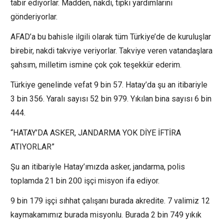
tabir ediyorlar. Madden, nakdi, tıpkı yardımlarını
gönderiyorlar.
AFAD’a bu bahisle ilgili olarak tüm Türkiye’de de kuruluşlar
birebir, nakdi takviye veriyorlar. Takviye veren vatandaşlara
şahsım, milletim ismine çok çok teşekkür ederim.
Türkiye genelinde vefat 9 bin 57. Hatay’da şu an itibariyle
3 bin 356. Yaralı sayısı 52 bin 979. Yıkılan bina sayısı 6 bin
444.
“HATAY’DA ASKER, JANDARMA YOK DİYE İFTİRA
ATIYORLAR”
Şu an itibariyle Hatay’ımızda asker, jandarma, polis
toplamda 21 bin 200 işçi misyon ifa ediyor.
9 bin 179 işçi sıhhat çalışanı burada akredite. 7 valimiz 12
kaymakamımız burada misyonlu. Burada 2 bin 749 yıkık