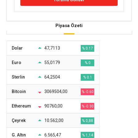
Piyasa Özeti
Dolar
47,7113
% 0.17
Euro
55,0179
% 0
Sterlin
64,2504
% 0.1
Bitcoin
3069504,00
% -0.60
Ethereum
90760,00
% -0.30
Çeyrek
10.562,00
% 0,88
G. Altın
6.565,47
% 1,14