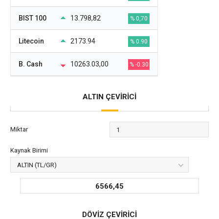
BIST 100
13.798,82
% 0,70
Litecoin
2173.94
% 0.90
B. Cash
10263.03,00
% -0.30
ALTIN ÇEVİRİCİ
Miktar
Kaynak Birimi
6566,45
DÖVİZ ÇEVİRİCİ