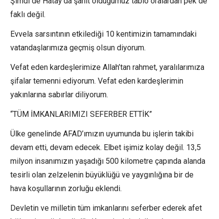
Şimdi de Hatay’da şahit olduğumuz tablo oralardan pek de
faklı değil.
Evvela sarsıntının etkilediği 10 kentimizin tamamındaki
vatandaşlarımıza geçmiş olsun diyorum.
Vefat eden kardeşlerimize Allah’tan rahmet, yaralılarımıza
şifalar temenni ediyorum. Vefat eden kardeşlerimin
yakınlarına sabırlar diliyorum.
“TÜM İMKANLARIMIZI SEFERBER ETTİK”
Ülke genelinde AFAD’ımızın uyumunda bu işlerin takibi
devam etti, devam edecek. Elbet işimiz kolay değil. 13,5
milyon insanımızın yaşadığı 500 kilometre çapında alanda
tesirli olan zelzelenin büyüklüğü ve yaygınlığına bir de
hava koşullarının zorluğu eklendi.
Devletin ve milletin tüm imkanlarını seferber ederek afet