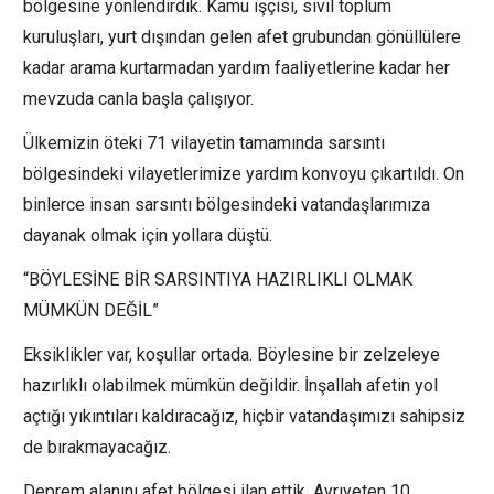
bölgesine yönlendirdik. Kamu işçisi, sivil toplum
kuruluşları, yurt dışından gelen afet grubundan gönüllülere
kadar arama kurtarmadan yardım faaliyetlerine kadar her
mevzuda canla başla çalışıyor.
Ülkemizin öteki 71 vilayetin tamamında sarsıntı
bölgesindeki vilayetlerimize yardım konvoyu çıkartıldı. On
binlerce insan sarsıntı bölgesindeki vatandaşlarımıza
dayanak olmak için yollara düştü.
“BÖYLESİNE BİR SARSINTIYA HAZIRLIKLI OLMAK
MÜMKÜN DEĞİL”
Eksiklikler var, koşullar ortada. Böylesine bir zelzeleye
hazırlıklı olabilmek mümkün değildir. İnşallah afetin yol
açtığı yıkıntıları kaldıracağız, hiçbir vatandaşımızı sahipsiz
de bırakmayacağız.
Deprem alanını afet bölgesi ilan ettik. Ayrıyeten 10