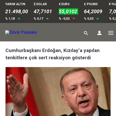
YARIM ALTIN
$ DOLAR
€ EURO
£ POUND
¥ Y
21.498,00
47,7101
55,0102
64,2009
7,
% 1,18
% 0,17
% -0,02
% 0,03
% 0,
Cumhurbaşkanı Erdoğan, Kızılay’a yapılan
tenkitlere çok sert reaksiyon gösterdi