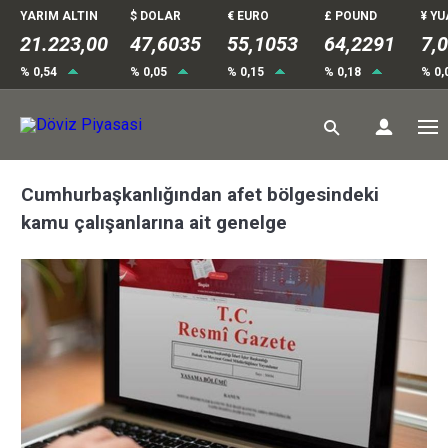
YARIM ALTIN
$ DOLAR
€ EURO
£ POUND
¥ Y
21.223,00
47,6035
55,1052
64,2291
7,
% 0,54
% 0,05
% 0,15
% 0,18
% 0,
Cumhurbaşkanlığından afet bölgesindeki
kamu çalışanlarına ait genelge