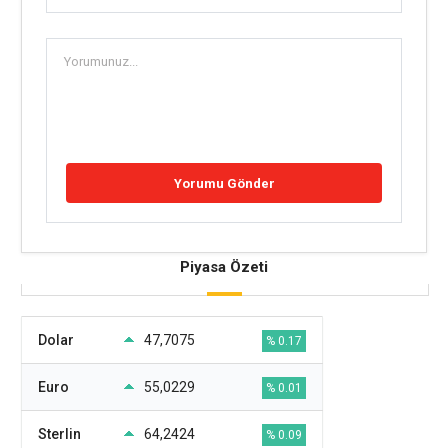
Piyasa Özeti
Dolar
47,7075
% 0.17
Euro
55,0229
% 0.01
Sterlin
64,2424
% 0.09