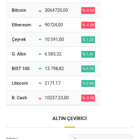
Bitcoin
3064720,00
% -0.60
Ethereum
90724,00
% -0.30
Çeyrek
10.591,00
% 1,20
G. Altın
6.583,32
% 1,41
BIST 100
13.798,82
% 0,70
Litecoin
2171.17
% 0.90
B. Cash
10237.23,00
% -0.30
ALTIN ÇEVİRİCİ