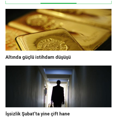
Altında güçlü istihdam düşüşü
İşsizlik Şubat’ta yine çift hane