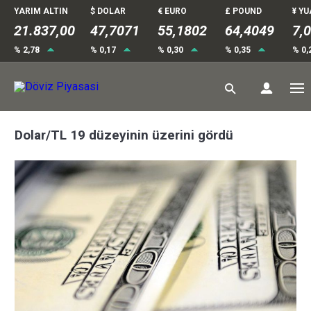
YARIM ALTIN
$ DOLAR
€ EURO
£ POUND
¥ Y
21.837,00
47,7071
55,1802
64,4049
7,
% 2,78
% 0,17
% 0,30
% 0,35
% 0,
Dolar/TL 19 düzeyinin üzerini gördü