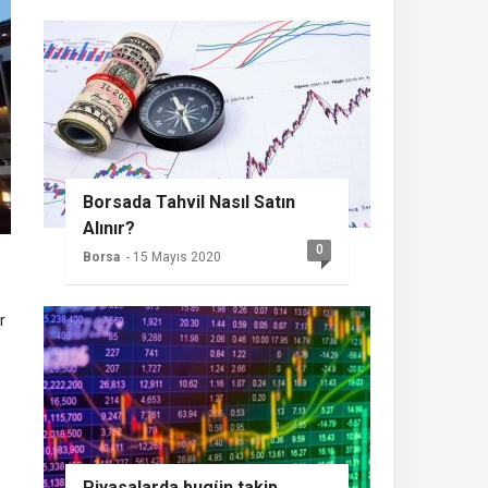
Borsada Tahvil Nasıl Satın
Alınır?
0
Borsa
- 15 Mayıs 2020
r
Piyasalarda bugün takip