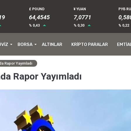
£ POUND
¥ YUAN
РУБ R
19
64,4545
7,0771
0,58
% 0,43
% 0,30
% 0,22
ÖVİZ
BORSA
ALTINLAR
KRİPTO PARALAR
EMTİA
nda Rapor Yayımladı
nda Rapor Yayımladı