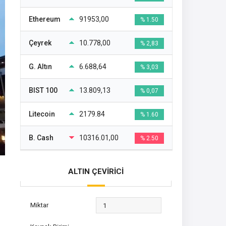
Ethereum
91953,00
% 1.50
Çeyrek
10.778,00
% 2,83
G. Altın
6.688,64
% 3,03
BIST 100
13.809,13
% 0,07
Litecoin
2179.84
% 1.60
B. Cash
10316.01,00
% 2.50
ALTIN ÇEVİRİCİ
Miktar