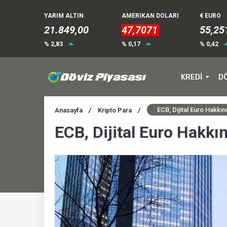
YARIM ALTIN
AMERIKAN DOLARI
€ EURO
21.849,00
47,7071
55,25
% 2,83
% 0,17
% 0,42
KREDİ
D
ECB, Dijital Euro Hakkı
Anasayfa
/
Kripto Para
/
ECB, Dijital Euro Hakkı