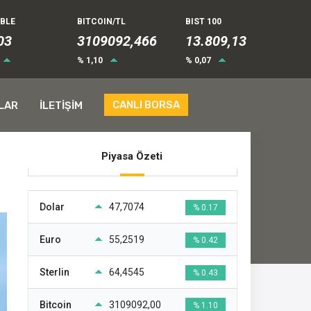
UBLE
BITCOIN/TL
BIST 100
03
3109092,466
13.809,13
% 1,10
% 0,07
CANLI BORSA
LAR
İLETİŞİM
Piyasa Özeti
Dolar
47,7074
% 0.17
Euro
55,2519
% 0.42
Sterlin
64,4545
% 0.43
Bitcoin
3109092,00
% 1.10