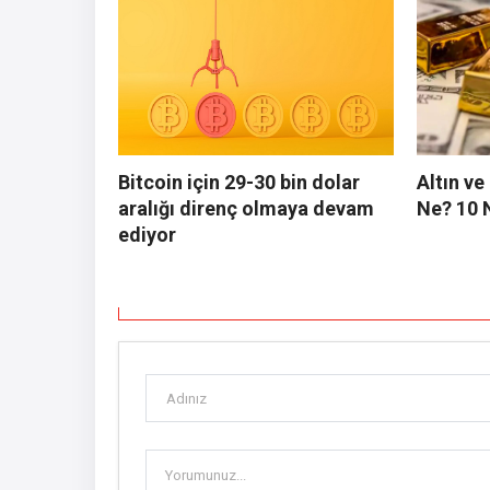
Bitcoin için 29-30 bin dolar
Altın v
aralığı direnç olmaya devam
Ne? 10 
ediyor