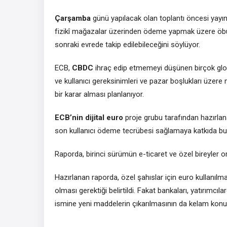
Çarşamba
günü yapılacak olan toplantı öncesi yayı
fizikî mağazalar üzerinden ödeme yapmak üzere öbür k
sonraki evrede takip edilebileceğini söylüyor.
ECB,
CBDC
ihraç edip etmemeyi düşünen birçok global
ve kullanıcı gereksinimleri ve pazar boşlukları üzere 
bir karar alması planlanıyor.
ECB’nin
dijital euro
proje grubu tarafından hazırlan
son kullanıcı ödeme tecrübesi sağlamaya katkıda bulu
Raporda, birinci sürümün e-ticaret ve özel bireyler ort
Hazırlanan raporda, özel şahıslar için euro kullanıl
olması gerektiği belirtildi. Fakat bankaları, yatırımc
ismine yeni maddelerin çıkarılmasının da kelam konusu