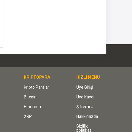
KRİPTOPARA
HIZLI MENÜ
Kripto Paralar
Üye Girişi
Bitcoin
Üye Kaydı
ı
Ethereum
Şifremi U.
XRP
Hakkımızda
Gizlilik
politikası