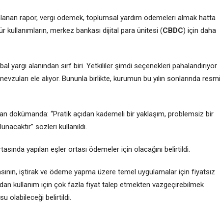
nlanan rapor, vergi ödemek, toplumsal yardım ödemeleri almak hatta
ullanımların, merkez bankası dijital para ünitesi (
CBDC
) için daha
 yargı alanından sırf biri. Yetkililer şimdi seçenekleri pahalandırıyor
mevzuları ele alıyor. Bununla birlikte, kurumun bu yılın sonlarında resm
an dokümanda: “Pratik açıdan kademeli bir yaklaşım, problemsiz bir
nacaktır” sözleri kullanıldı.
asında yapılan eşler ortası ödemeler için olacağını belirtildi.
masının, iştirak ve ödeme yapma üzere temel uygulamalar için fiyatsız
ılardan kullanım için çok fazla fiyat talep etmekten vazgeçirebilmek
 olabileceği belirtildi.