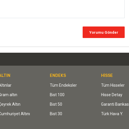
ALTIN
ENDEKS
HİSSE
Altınlar
Tüm Endeksler
Tüm Hisseler
Gram altın
Bist 100
Hisse Detay
Çeyrek Altın
Bist 50
Garanti Bankas
Cumhuriyet Altını
Bist 30
Türk Hava Y.