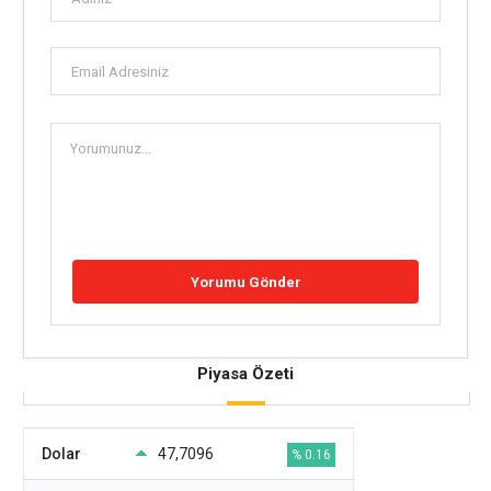
Piyasa Özeti
Dolar
47,7096
% 0.16