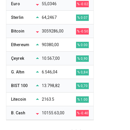
Euro
55,0346
% -0.02
Sterlin
64,2467
% 0.07
Bitcoin
3059286,00
% -0.50
Ethereum
90380,00
% 0.00
Çeyrek
10.567,00
% 0,90
G. Altın
6.546,04
% 0,84
BIST 100
13.798,82
% 0,70
Litecoin
2163.5
% 1.00
B. Cash
10155.63,00
% -0.40