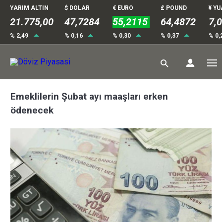
YARIM ALTIN
$ DOLAR
€ EURO
£ POUND
¥ Y
21.775,00
47,7284
55,2115
64,4872
7,
% 2,49
% 0,16
% 0,30
% 0,37
% 0,
Emeklilerin Şubat ayı maaşları erken
ödenecek