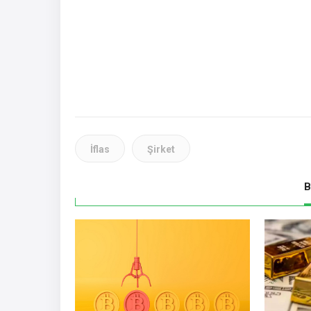
İflas
Şirket
B