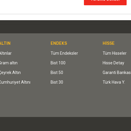
ALTIN
ENDEKS
HİSSE
Altınlar
Tüm Endeksler
Tüm Hisseler
Gram altın
Bist 100
Hisse Detay
Çeyrek Altın
Bist 50
Garanti Bankas
Cumhuriyet Altını
Bist 30
Türk Hava Y.