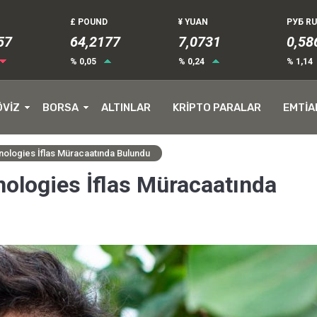
£ POUND
¥ YUAN
РУБ R
63
64,2177
7,0731
0,58
% 0,05
% 0,24
% 1,14
ÖVİZ
BORSA
ALTINLAR
KRİPTO PARALAR
EMTİA
nologies İflas Müracaatında Bulundu
nologies İflas Müracaatında