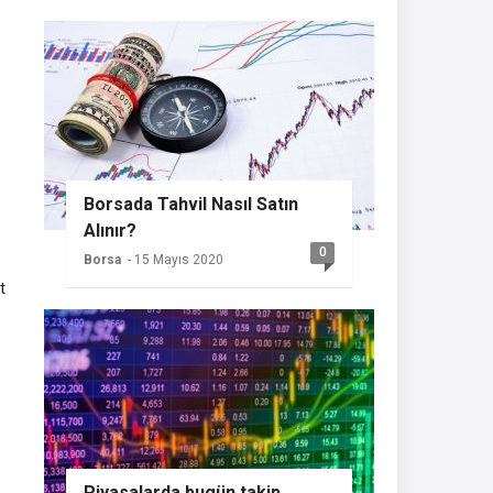
Borsada Tahvil Nasıl Satın
Alınır?
0
Borsa
- 15 Mayıs 2020
t
Piyasalarda bugün takip