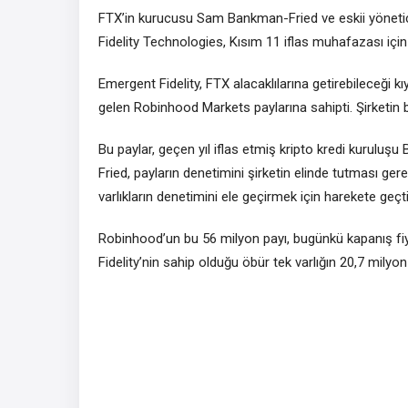
FTX’in kurucusu Sam Bankman-Fried ve eskii yönetic
Fidelity Technologies, Kısım 11 iflas muhafazası içi
Emergent Fidelity, FTX alacaklılarına getirebileceği k
gelen Robinhood Markets paylarına sahipti. Şirketi
Bu paylar, geçen yıl iflas etmiş kripto kredi kurulu
Fried, payların denetimini şirketin elinde tutması gere
varlıkların denetimini ele geçirmek için harekete geçti
Robinhood’un bu 56 milyon payı, bugünkü kapanış fi
Fidelity’nin sahip olduğu öbür tek varlığın 20,7 milyon