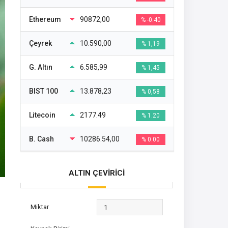
Ethereum
90872,00
% -0.40
Çeyrek
10.590,00
% 1,19
G. Altın
6.585,99
% 1,45
BIST 100
13.878,23
% 0,58
Litecoin
2177.49
% 1.20
B. Cash
10286.54,00
% 0.00
ALTIN ÇEVİRİCİ
Miktar