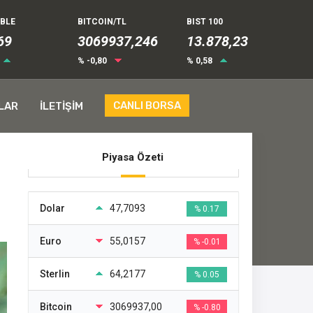
UBLE
BITCOIN/TL
BIST 100
74
3069937,246
13.878,23
% -0,80
% 0,58
CANLI BORSA
LAR
İLETİŞİM
Piyasa Özeti
Dolar
47,7093
% 0.17
Euro
55,0157
% -0.01
Sterlin
64,2177
% 0.05
Bitcoin
3069937,00
% -0.80