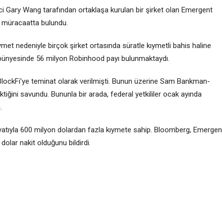
i Gary Wang tarafından ortaklaşa kurulan bir şirket olan Emergent
n müracaatta bulundu.
ıymet nedeniyle birçok şirket ortasında süratle kıymetli bahis haline
n bünyesinde 56 milyon Robinhood payı bulunmaktaydı.
şu BlockFi’ye teminat olarak verilmişti. Bunun üzerine Sam Bankman-
ktiğini savundu. Bununla bir arada, federal yetkililer ocak ayında
.
yatıyla 600 milyon dolardan fazla kıymete sahip. Bloomberg, Emergen
 dolar nakit olduğunu bildirdi.