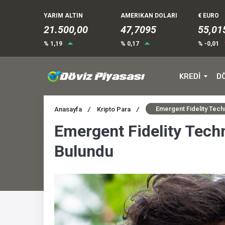
YARIM ALTIN
AMERIKAN DOLARI
€ EURO
21.500,00
47,7095
55,01
% 1,19
% 0,17
% -0,01
KREDİ
D
Emergent Fidelity Tech
Anasayfa
/
Kripto Para
/
Emergent Fidelity Tech
Bulundu