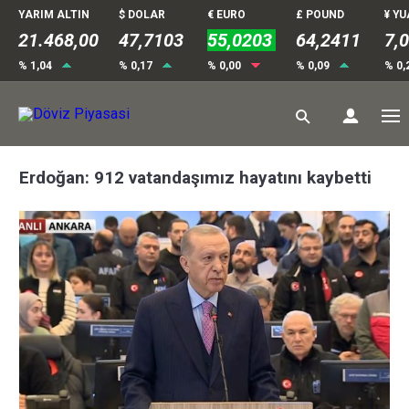
YARIM ALTIN
$ DOLAR
€ EURO
£ POUND
¥ Y
21.468,00
47,7103
55,0203
64,2411
7,
% 1,04
% 0,17
% 0,00
% 0,09
% 0,
Erdoğan: 912 vatandaşımız hayatını kaybetti