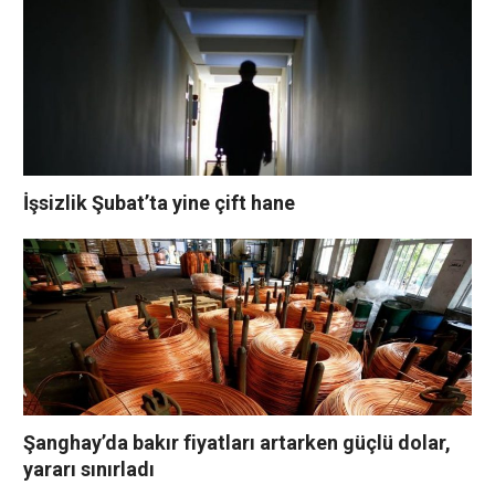
İşsizlik Şubat’ta yine çift hane
Şanghay’da bakır fiyatları artarken güçlü dolar,
yararı sınırladı