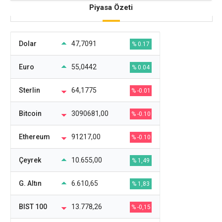
Piyasa Özeti
Dolar
47,7091
% 0.17
Euro
55,0442
% 0.04
Sterlin
64,1775
% -0.01
Bitcoin
3090681,00
% -0.10
Ethereum
91217,00
% -0.10
Çeyrek
10.655,00
% 1,49
G. Altın
6.610,65
% 1,83
BIST 100
13.778,26
% -0,15