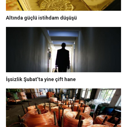
Altında güçlü istihdam düşüşü
İşsizlik Şubat’ta yine çift hane