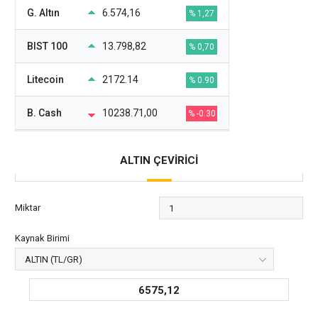
G. Altın
6.574,16
% 1,27
BIST 100
13.798,82
% 0,70
Litecoin
2172.14
% 0.90
B. Cash
10238.71,00
% -0.30
ALTIN ÇEVİRİCİ
Miktar
Kaynak Birimi
6575,12