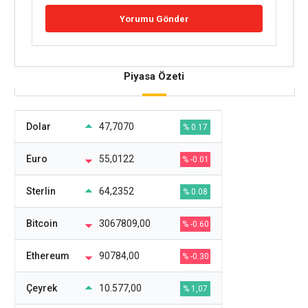
Piyasa Özeti
Dolar
47,7070
% 0.17
Euro
55,0122
% -0.01
Sterlin
64,2352
% 0.08
Bitcoin
3067809,00
% -0.60
Ethereum
90784,00
% -0.30
Çeyrek
10.577,00
% 1,07