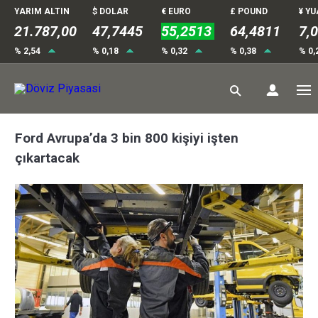
YARIM ALTIN
$ DOLAR
€ EURO
£ POUND
¥ Y
21.787,00
47,7445
55,2513
64,4811
7,
% 2,54
% 0,18
% 0,32
% 0,38
% 0,
Ford Avrupa’da 3 bin 800 kişiyi işten
çıkartacak