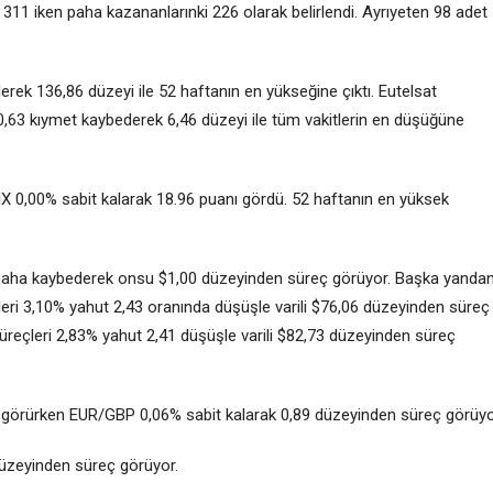
 311 iken paha kazananlarınki 226 olarak belirlendi. Ayrıyeten 98 adet
erek 136,86 düzeyi ile 52 haftanın en yükseğine çıktı. Eutelsat
 0,63 kıymet kaybederek 6,46 düzeyi ile tüm vakitlerin en düşüğüne
IX
0,00% sabit kalarak 18.96 puanı gördü. 52 haftanın en yüksek
15 paha kaybederek onsu $1,00 düzeyinden süreç görüyor. Başka yanda
eri 3,10% yahut 2,43 oranında düşüşle varili $76,06 düzeyinden süreç
Süreçleri 2,83% yahut 2,41 düşüşle varili $82,73 düzeyinden süreç
 görürken EUR/GBP 0,06% sabit kalarak 0,89 düzeyinden süreç görüyo
düzeyinden süreç görüyor.