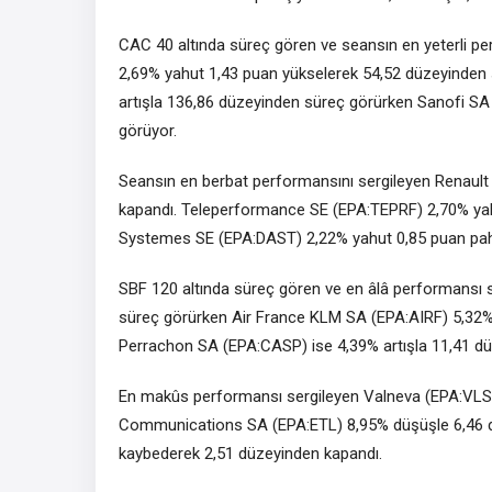
CAC 40
altında süreç gören ve seansın en yeterli p
2,69% yahut 1,43 puan yükselerek 54,52 düzeyinden 
artışla 136,86 düzeyinden süreç görürken Sanofi SA
görüyor.
Seansın en berbat performansını sergileyen
Renaul
kapandı.
Teleperformance
SE (EPA:
TEPRF
) 2,70% y
Systemes SE (EPA:
DAST
) 2,22% yahut 0,85 puan pa
SBF 120 altında süreç gören ve en âlâ performansı 
süreç görürken Air France KLM SA (EPA:
AIRF
) 5,32
Perrachon SA (EPA:
CASP
) ise 4,39% artışla 11,41 d
En makûs performansı sergileyen
Valneva
(EPA:
VLS
Communications SA (EPA:
ETL
) 8,95% düşüşle 6,46
kaybederek 2,51 düzeyinden kapandı.