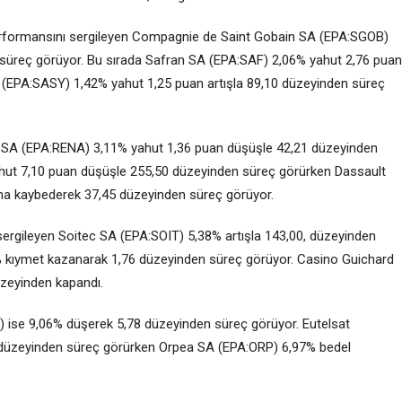
erformansını sergileyen Compagnie de Saint Gobain SA (EPA:
SGOB
)
süreç görüyor. Bu sırada
Safran
SA (EPA:
SAF
) 2,06% yahut 2,76 puan
 (EPA:
SASY
) 1,42% yahut 1,25 puan artışla 89,10 düzeyinden süreç
t
SA (EPA:
RENA
) 3,11% yahut 1,36 puan düşüşle 42,21 düzeyinden
ahut 7,10 puan düşüşle 255,50 düzeyinden süreç görürken Dassault
ha kaybederek 37,45 düzeyinden süreç görüyor.
sergileyen
Soitec
SA (EPA:
SOIT
) 5,38% artışla 143,00, düzeyinden
% kıymet kazanarak 1,76 düzeyinden süreç görüyor.
Casino
Guichard
üzeyinden kapandı.
) ise 9,06% düşerek 5,78 düzeyinden süreç görüyor. Eutelsat
 düzeyinden süreç görürken
Orpea
SA (EPA:
ORP
) 6,97% bedel