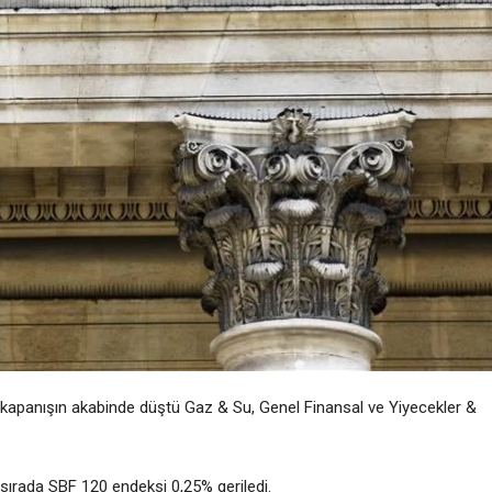
 kapanışın akabinde düştü
Gaz & Su
,
Genel Finansal
ve
Yiyecekler &
 sırada
SBF 120
endeksi 0,25% geriledi.