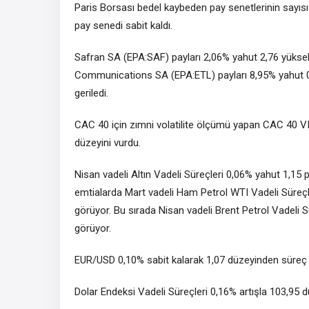
Paris Borsası bedel kaybeden pay senetlerinin sayısı
pay senedi sabit kaldı.
Safran SA (EPA:
SAF
) payları 2,06% yahut 2,76 yüksel
Communications SA (EPA:
ETL
) payları 8,95% yahut
geriledi.
CAC 40 için zımni volatilite ölçümü yapan
CAC 40 V
düzeyini vurdu.
Nisan vadeli Altın Vadeli Süreçleri 0,06% yahut 1,
emtialarda Mart vadeli Ham Petrol WTI Vadeli Süreçl
görüyor. Bu sırada Nisan vadeli Brent Petrol Vadeli 
görüyor.
EUR/USD 0,10% sabit kalarak 1,07 düzeyinden süreç
Dolar Endeksi Vadeli Süreçleri 0,16% artışla 103,95 