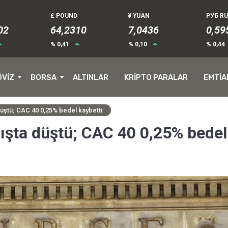
£ POUND
¥ YUAN
РУБ R
04
64,2310
7,0436
0,59
% 0,41
% 0,10
% 0,44
ÖVİZ
BORSA
ALTINLAR
KRİPTO PARALAR
EMTİA
düştü; CAC 40 0,25% bedel kaybetti
nışta düştü; CAC 40 0,25% bedel