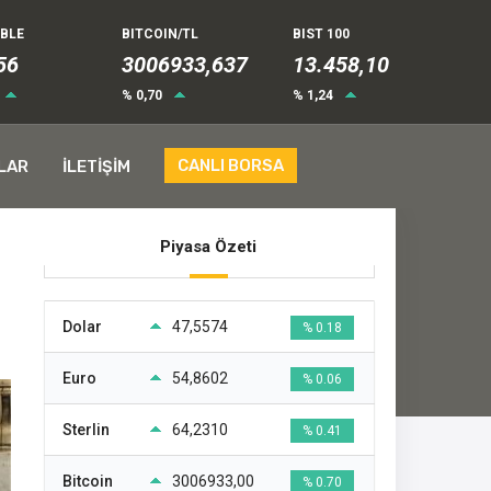
UBLE
BITCOIN/TL
BIST 100
63
3006933,637
13.458,10
% 0,70
% 1,24
CANLI BORSA
LAR
İLETİŞİM
Piyasa Özeti
Dolar
47,5574
% 0.18
Euro
54,8602
% 0.06
Sterlin
64,2310
% 0.41
Bitcoin
3006933,00
% 0.70