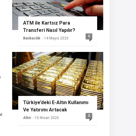
ATM ile Kartsız Para
Transferi Nasıl Yapılır?
0
Bankacılık
- 14 Mayıs 2020
n
Türkiye’deki E-Altın Kullanımı
Ve Yatırımı Artacak
r.
0
Altın
- 10 Nisan 2020