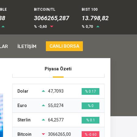
UBLE
BITCOIN/TL
BIST 100
41
3066265,287
13.798,82
% -0,60
% 0,70
CANLI BORSA
LAR
İLETİŞİM
Piyasa Özeti
Dolar
47,7093
% 0.17
Euro
55,0274
% 0
Sterlin
64,2577
% 0.1
Bitcoin
3066265,00
% -0.60