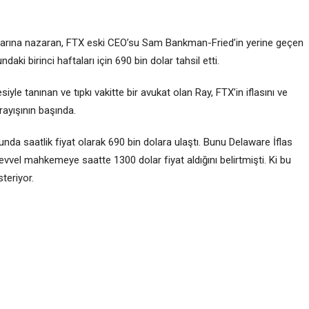
larına nazaran, FTX eski CEO’su Sam Bankman-Fried’in yerine geçen
ki birinci haftaları için 690 bin dolar tahsil etti.
yle tanınan ve tıpkı vakitte bir avukat olan Ray, FTX’in iflasını ve
arayışının başında.
unda saatlik fiyat olarak 690 bin dolara ulaştı. Bunu Delaware İflas
vel mahkemeye saatte 1300 dolar fiyat aldığını belirtmişti. Ki bu
teriyor.