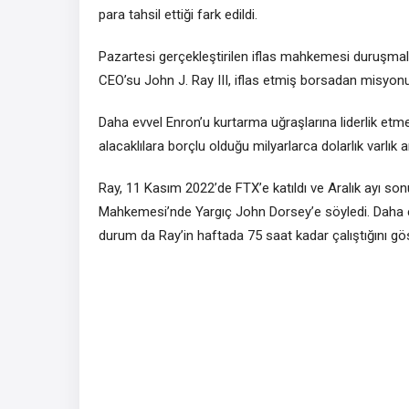
para tahsil ettiği fark edildi.
Pazartesi gerçekleştirilen iflas mahkemesi duruşma
CEO’su John J. Ray III, iflas etmiş borsadan misyonunda
Daha evvel Enron’u kurtarma uğraşlarına liderlik etmesi
alacaklılara borçlu olduğu milyarlarca dolarlık varlık 
Ray, 11 Kasım 2022’de FTX’e katıldı ve Aralık ayı son
Mahkemesi’nde Yargıç John Dorsey’e söyledi. Daha ev
durum da Ray’in haftada 75 saat kadar çalıştığını gös