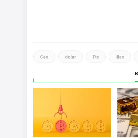
Ceo
dolar
Ftx
İflas
B