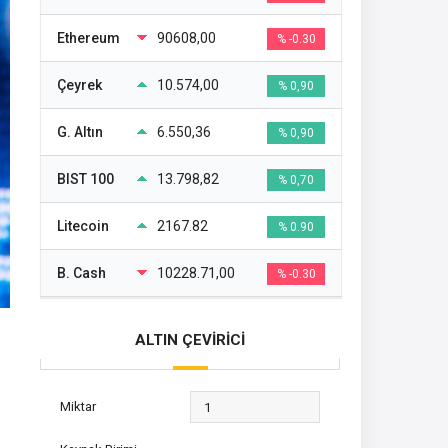
Ethereum
90608,00
% -0.30
Çeyrek
10.574,00
% 0,90
G. Altın
6.550,36
% 0,90
BIST 100
13.798,82
% 0,70
Litecoin
2167.82
% 0.90
B. Cash
10228.71,00
% -0.30
ALTIN ÇEVİRİCİ
Miktar