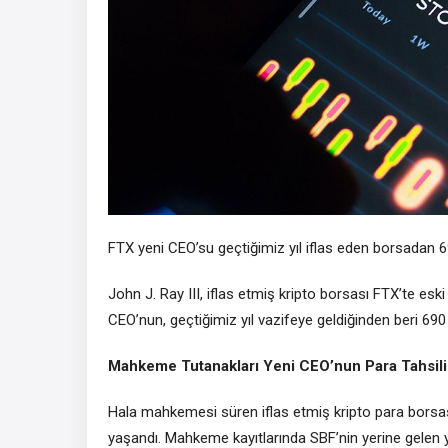
FTX yeni CEO’su geçtiğimiz yıl iflas eden borsadan 69
John J. Ray III, iflas etmiş kripto borsası FTX’te es
CEO’nun, geçtiğimiz yıl vazifeye geldiğinden beri 690 bi
Mahkeme Tutanakları Yeni CEO’nun Para Tahsil
Hala mahkemesi süren iflas etmiş kripto para borsa
yaşandı. Mahkeme kayıtlarında SBF’nin yerine gelen 