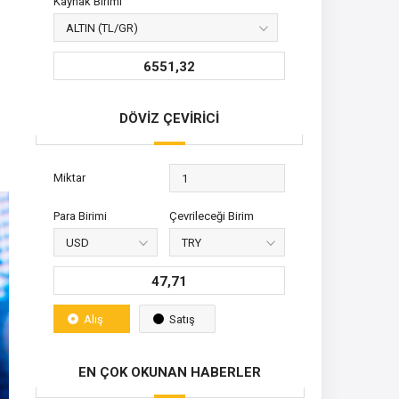
Kaynak Birimi
6551,32
DÖVİZ ÇEVİRİCİ
Miktar
Para Birimi
Çevrileceği Birim
47,71
Alış
Satış
EN ÇOK OKUNAN HABERLER