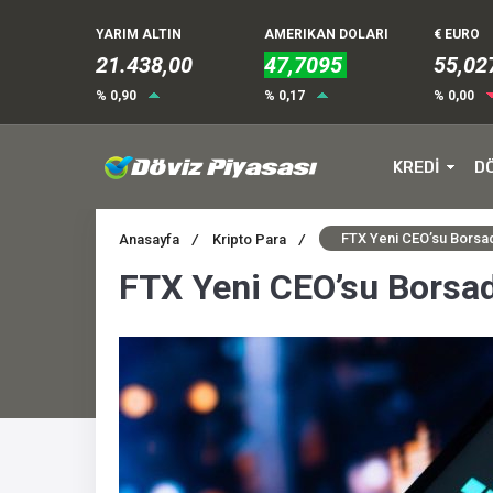
YARIM ALTIN
AMERIKAN DOLARI
€ EURO
21.438,00
47,7095
55,02
% 0,90
% 0,17
% 0,00
KREDİ
D
FTX Yeni CEO’su Borsada
Anasayfa
/
Kripto Para
/
FTX Yeni CEO’su Borsada