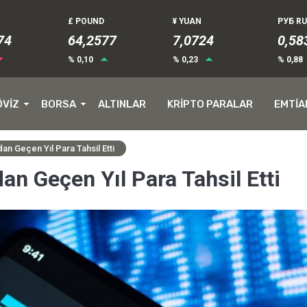
£ POUND
¥ YUAN
РУБ R
72
64,2577
7,0724
0,58
% 0,10
% 0,23
% 0,88
ÖVİZ
BORSA
ALTINLAR
KRİPTO PARALAR
EMTİA
n Geçen Yıl Para Tahsil Etti
n Geçen Yıl Para Tahsil Etti