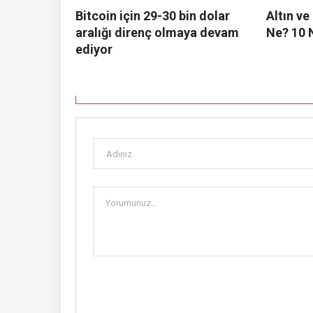
Bitcoin için 29-30 bin dolar
Altın v
aralığı direnç olmaya devam
Ne? 10 
ediyor