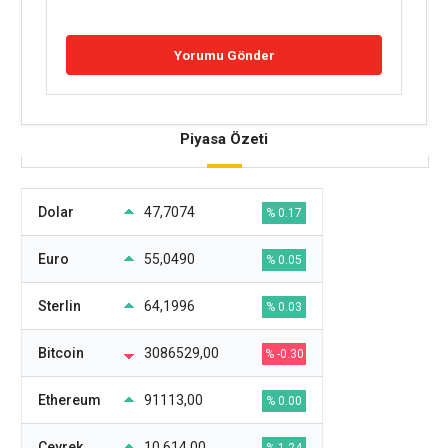
Piyasa Özeti
Dolar
47,7074
% 0.17
Euro
55,0490
% 0.05
Sterlin
64,1996
% 0.03
Bitcoin
3086529,00
% -0.30
Ethereum
91113,00
% 0.00
Çeyrek
10.614,00