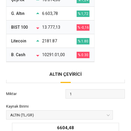
% 1,24
G. Altın
6.603,78
% 1,72
BIST 100
13.777,13
% -0,16
Litecoin
2181.87
% 1.80
B. Cash
10291.01,00
% 0.30
ALTIN ÇEVİRİCİ
Miktar
Kaynak Birimi
6604,48