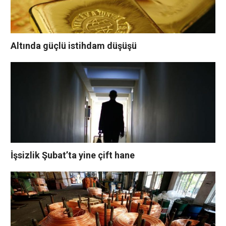
Altında güçlü istihdam düşüşü
İşsizlik Şubat’ta yine çift hane