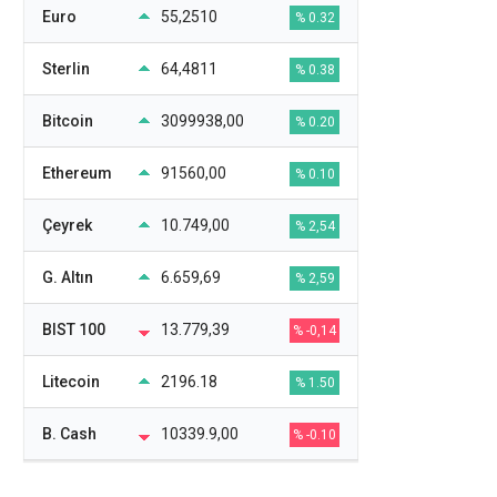
Euro
55,2510
% 0.32
Sterlin
64,4811
% 0.38
Bitcoin
3099938,00
% 0.20
Ethereum
91560,00
% 0.10
Çeyrek
10.749,00
% 2,54
G. Altın
6.659,69
% 2,59
BIST 100
13.779,39
% -0,14
Litecoin
2196.18
% 1.50
B. Cash
10339.9,00
% -0.10