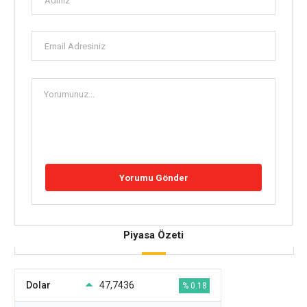
Piyasa Özeti
Dolar
47,7436
% 0.18