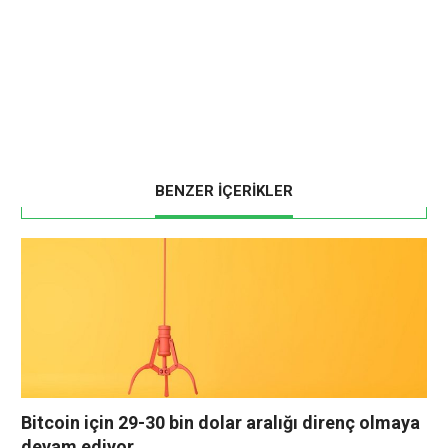
BENZER İÇERİKLER
Bitcoin için 29-30 bin dolar aralığı direnç olmaya
devam ediyor