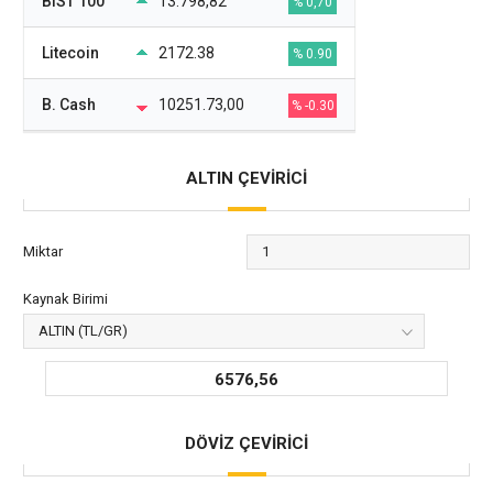
BIST 100
13.798,82
% 0,70
Litecoin
2172.38
% 0.90
B. Cash
10251.73,00
% -0.30
ALTIN ÇEVİRİCİ
Miktar
Kaynak Birimi
6576,56
DÖVİZ ÇEVİRİCİ