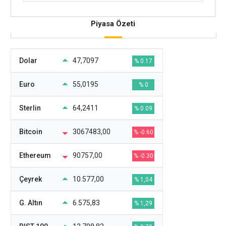
Piyasa Özeti
Dolar
47,7097
% 0.17
Euro
55,0195
% 0
Sterlin
64,2411
% 0.09
Bitcoin
3067483,00
% -0.60
Ethereum
90757,00
% -0.30
Çeyrek
10.577,00
% 1,04
G. Altın
6.575,83
% 1,29