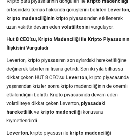
Kripto para piyasalarının döngüleri ile
kripto
madenciliği
ortasındaki temas hakkında görüşlerini belirten
Leverton
,
kripto
madenciliğinin
kripto piyasasından etkilenerek
uzun vakittir devam eden
volatilitesini
vurguluyor.
Hut 8 CEO’su, Kripto Madenciliği ile Kripto Piyasasının
İlişkisini Vurguladı
Leverton, kripto piyasasının son aylardaki hareketliliğine
değinerek tabirlerini lisana getirdi. Son iki yıla bilhassa
dikkat çeken HUT 8 CEO’su
Leverton
, kripto piyasasında
yaşanandan krizler sonra kripto madenciliğinin de önemli
etkilendiğini belirtti. Kripto piyasasında devam eden
volatiliteye dikkat çeken Leverton,
piyasadaki
hareketlilik
ve
kripto
madenciliği
konusunu
kıymetlendirdi.
Leverton
, kripto piyasası ile
kripto
madenciliği