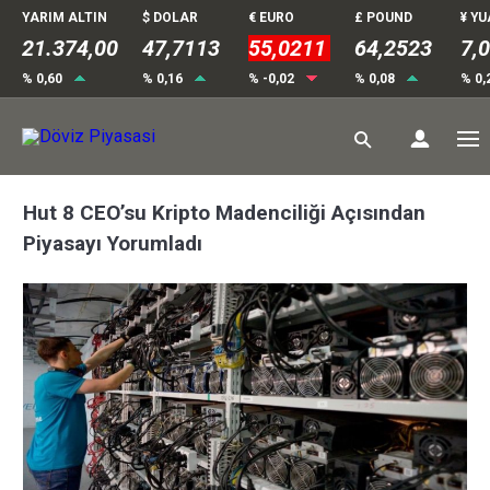
YARIM ALTIN
$ DOLAR
€ EURO
£ POUND
¥ Y
21.374,00
47,7113
55,0211
64,2523
7,
% 0,60
% 0,16
% -0,02
% 0,08
% 0,
Hut 8 CEO’su Kripto Madenciliği Açısından
Piyasayı Yorumladı